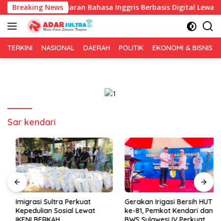
Langsung
an Pembelajaran Bahasa Inggris Berbasis Digital Lewat KKN Tem
Breaking News
ke
konten
TERKINI
NASIONAL
DAERAH
POLITIK
EKONOMI & BISNIS
Sar kendari
Imigrasi Sultra Perkuat
Gerakan Irigasi Bersih HUT RI
Kepedulian Sosial Lewat
ke-81, Pemkot Kendari dan
IKENI BERKAH
BWS Sulawesi IV Perkuat