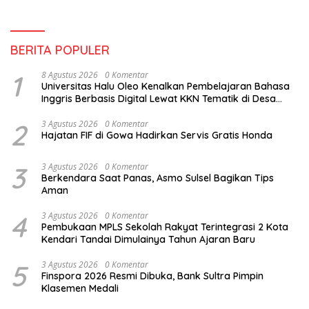
BERITA POPULER
1
8 Agustus 2026
0 Komentar
Universitas Halu Oleo Kenalkan Pembelajaran Bahasa
Inggris Berbasis Digital Lewat KKN Tematik di Desa
Alebo
2
3 Agustus 2026
0 Komentar
Hajatan FIF di Gowa Hadirkan Servis Gratis Honda
3
3 Agustus 2026
0 Komentar
Berkendara Saat Panas, Asmo Sulsel Bagikan Tips
Aman
4
3 Agustus 2026
0 Komentar
Pembukaan MPLS Sekolah Rakyat Terintegrasi 2 Kota
Kendari Tandai Dimulainya Tahun Ajaran Baru
5
3 Agustus 2026
0 Komentar
Finspora 2026 Resmi Dibuka, Bank Sultra Pimpin
Klasemen Medali