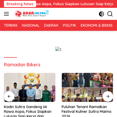
Langsung
andeng IAI Rawa Aopa, Fokus Siapkan Lulusan Siap Kerja dan W
Breaking News
ke
konten
TERKINI
NASIONAL
DAERAH
POLITIK
EKONOMI & BISNIS
Ramadan Bikers
Puluhan Tenant Ramaikan
Tiga Kabupaten Sultra
Festival Kuliner Sultra Maimo
Nikmati Layanan Imigrasi
2026
Terintegrasi