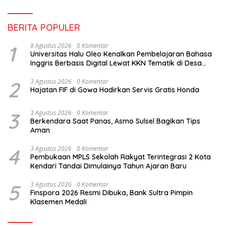
BERITA POPULER
1
8 Agustus 2026
0 Komentar
Universitas Halu Oleo Kenalkan Pembelajaran Bahasa
Inggris Berbasis Digital Lewat KKN Tematik di Desa
Alebo
2
3 Agustus 2026
0 Komentar
Hajatan FIF di Gowa Hadirkan Servis Gratis Honda
3
3 Agustus 2026
0 Komentar
Berkendara Saat Panas, Asmo Sulsel Bagikan Tips
Aman
4
3 Agustus 2026
0 Komentar
Pembukaan MPLS Sekolah Rakyat Terintegrasi 2 Kota
Kendari Tandai Dimulainya Tahun Ajaran Baru
5
3 Agustus 2026
0 Komentar
Finspora 2026 Resmi Dibuka, Bank Sultra Pimpin
Klasemen Medali