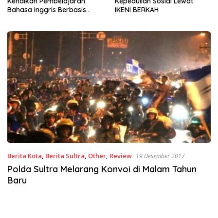
Kepedulian Sosial Lewat
ke-81, Pemkot Kendari dan
IKENI BERKAH
BWS Sulawesi IV Perkuat
Sinergi Jaga Irigasi Amohalo
Berita Kota
,
Berita Sultra
,
Other
,
Review
19 Desember 2017
Polda Sultra Melarang Konvoi di Malam Tahun
Baru