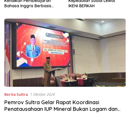
Kepedulian Sosial Lewat
ke-81, Pemkot Kendari dan
IKENI BERKAH
BWS Sulawesi IV Perkuat
Sinergi Jaga Irigasi Amohalo
Berita Sultra
1 Oktober 2024
Pemrov Sultra Gelar Rapat Koordinasi
Penatausahaan IUP Mineral Bukan Logam dan
Batuan