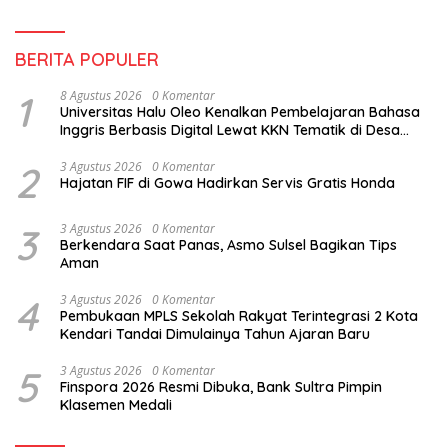
BERITA POPULER
1
8 Agustus 2026
0 Komentar
Universitas Halu Oleo Kenalkan Pembelajaran Bahasa
Inggris Berbasis Digital Lewat KKN Tematik di Desa
Alebo
2
3 Agustus 2026
0 Komentar
Hajatan FIF di Gowa Hadirkan Servis Gratis Honda
3
3 Agustus 2026
0 Komentar
Berkendara Saat Panas, Asmo Sulsel Bagikan Tips
Aman
4
3 Agustus 2026
0 Komentar
Pembukaan MPLS Sekolah Rakyat Terintegrasi 2 Kota
Kendari Tandai Dimulainya Tahun Ajaran Baru
5
3 Agustus 2026
0 Komentar
Finspora 2026 Resmi Dibuka, Bank Sultra Pimpin
Klasemen Medali