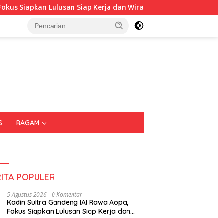
pkan Lulusan Siap Kerja dan Wirausaha
Puluhan Tenant 
S
RAGAM
RITA POPULER
5 Agustus 2026
0 Komentar
Kadin Sultra Gandeng IAI Rawa Aopa,
Fokus Siapkan Lulusan Siap Kerja dan