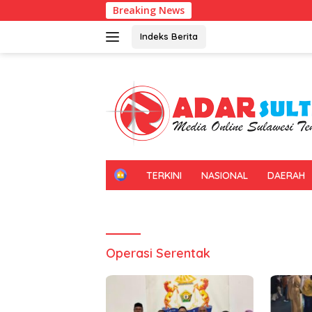
Langsung
Breaking News
ke
konten
Indeks Berita
H
TERKINI
NASIONAL
DAERAH
O
M
E
Operasi Serentak