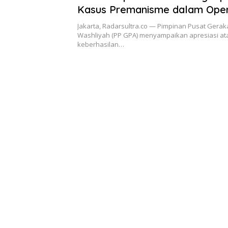
Kasus Premanisme dalam Oper
Serentak
Jakarta, Radarsultra.co — Pimpinan Pusat Gera
Washliyah (PP GPA) menyampaikan apresiasi at
keberhasilan…