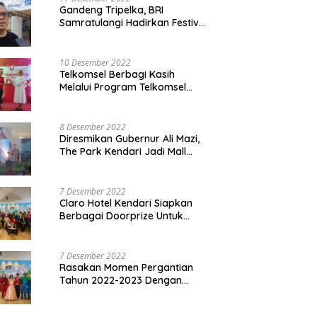
Gandeng Tripelka, BRI
Samratulangi Hadirkan Festival
Kuliner UMKM di HUT ke 127
10 Desember 2022
Telkomsel Berbagi Kasih
Melalui Program Telkomsel
Siaga 2022
8 Desember 2022
Diresmikan Gubernur Ali Mazi,
The Park Kendari Jadi Mall
Terbesar dan Terlengkap di
Sultra
7 Desember 2022
Claro Hotel Kendari Siapkan
Berbagai Doorprize Untuk
Pengunjung Di Event Malam
Pergantian Tahun 2022-2023
7 Desember 2022
Rasakan Momen Pergantian
Tahun 2022-2023 Dengan
Tema The Quest Of Mario Bros
Hanya di Claro Kendari