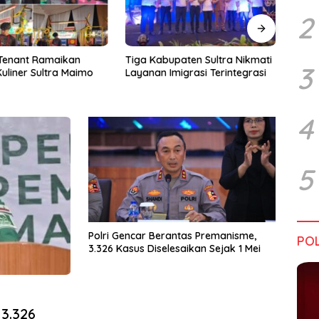
2
upaten Sultra Nikmati
Harapan Tidak Mengenal
Dialo
3
Imigrasi Terintegrasi
Batas Negara
Sultr
Infra
Perik
Tant
4
5
Polri Gencar Berantas Premanisme,
POL
3.326 Kasus Diselesaikan Sejak 1 Mei
 3.326