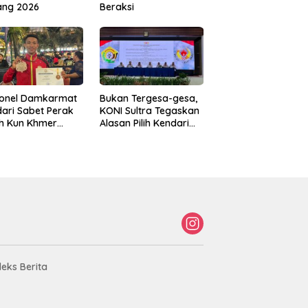
ang 2026
Beraksi
sonel Damkarmat
Bukan Tergesa-gesa,
ari Sabet Perak
KONI Sultra Tegaskan
th Kun Khmer
Alasan Pilih Kendari
ld Championship
sebagai Tuan Rumah
Porprov 2026
deks Berita