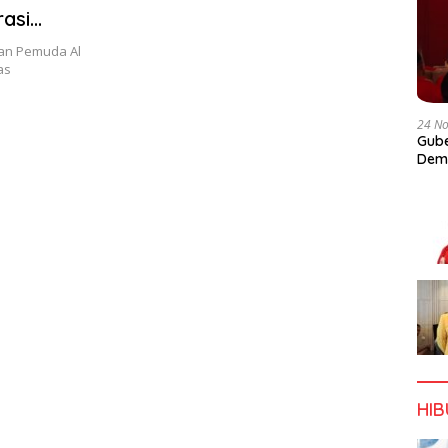
asi
kan Pemuda Al
as
24 N
Gube
Dem
HI