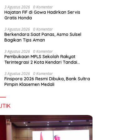
Wirausaha
3 Agustus 2026
0 Komentar
Hajatan FIF di Gowa Hadirkan Servis
Gratis Honda
g DPD RI, Amirul Tamim:
Finspora 2026 Resmi Dibuka,
P
3 Agustus 2026
0 Komentar
a Terus Maju, Namun
Bank Sultra Pimpin Klasemen
R
Berkendara Saat Panas, Asmo Sulsel
struktur Pariwisata dan
Medali
K
Bagikan Tips Aman
anan Masih Jadi
T
angan
3 Agustus 2026
0 Komentar
Pembukaan MPLS Sekolah Rakyat
Terintegrasi 2 Kota Kendari Tandai
Dimulainya Tahun Ajaran Baru
3 Agustus 2026
0 Komentar
Finspora 2026 Resmi Dibuka, Bank Sultra
Pimpin Klasemen Medali
ITIK