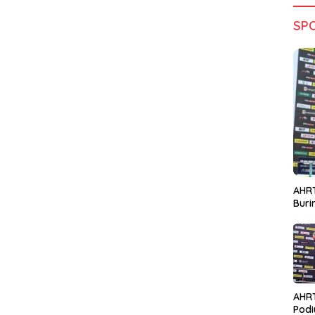
SP
AHRT
Bur
AHR
Podi