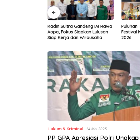
a Gandeng IAI Rawa
Puluhan Tenant Ramaikan
Tiga Kab
 Siapkan Lulusan
Festival Kuliner Sultra Maimo
Layanan 
dan Wirausaha
2026
Hukum & Kriminal
14 Mei 2025
PP GPA Apresiasi Polri Ungkap