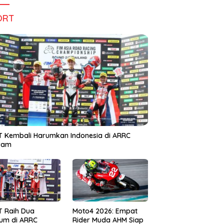
ORT
 Kembali Harumkan Indonesia di ARRC
iram
T Raih Dua
Moto4 2026: Empat
um di ARRC
Rider Muda AHM Siap