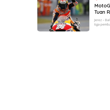
MotoGP
Tuan 
Jerez – Ba
tiga pemb