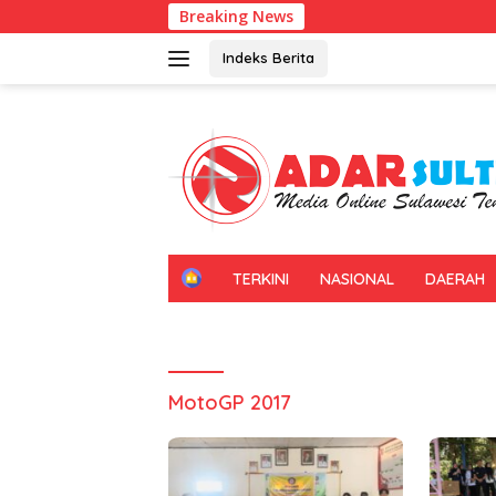
Langsung
Breaking News
ke
konten
Indeks Berita
H
TERKINI
NASIONAL
DAERAH
O
M
E
MotoGP 2017