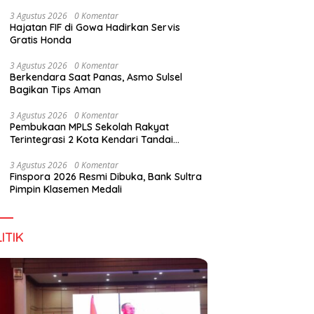
Digital Lewat KKN Tematik di Desa Alebo
3 Agustus 2026
0 Komentar
Hajatan FIF di Gowa Hadirkan Servis
Gratis Honda
han Tenant Ramaikan
Tiga Kabupaten Sultra Nikmati
H
3 Agustus 2026
0 Komentar
val Kuliner Sultra Maimo
Layanan Imigrasi Terintegrasi
B
Berkendara Saat Panas, Asmo Sulsel
Bagikan Tips Aman
3 Agustus 2026
0 Komentar
Pembukaan MPLS Sekolah Rakyat
Terintegrasi 2 Kota Kendari Tandai
Dimulainya Tahun Ajaran Baru
3 Agustus 2026
0 Komentar
Finspora 2026 Resmi Dibuka, Bank Sultra
Pimpin Klasemen Medali
ITIK