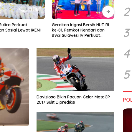
2
rigasi Bersih HUT RI
Kadin Sultra Gandeng IAI Rawa
Pulu
3
emkot Kendari dan
Aopa, Fokus Siapkan Lulusan
Festi
wesi IV Perkuat
Siap Kerja dan Wirausaha
2026
Jaga Irigasi Amohalo
4
5
Dovizioso Bikin Pacuan Gelar MotoGP
POL
2017 Sulit Diprediksi