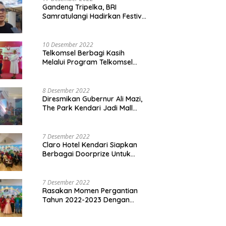
Gandeng Tripelka, BRI
Samratulangi Hadirkan Festival
Kuliner UMKM di HUT ke 127
10 Desember 2022
Telkomsel Berbagi Kasih
Melalui Program Telkomsel
Siaga 2022
8 Desember 2022
Diresmikan Gubernur Ali Mazi,
The Park Kendari Jadi Mall
Terbesar dan Terlengkap di
Sultra
7 Desember 2022
Claro Hotel Kendari Siapkan
Berbagai Doorprize Untuk
Pengunjung Di Event Malam
Pergantian Tahun 2022-2023
7 Desember 2022
Rasakan Momen Pergantian
Tahun 2022-2023 Dengan
Tema The Quest Of Mario Bros
Hanya di Claro Kendari