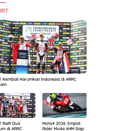
ORT
 Kembali Harumkan Indonesia di ARRC
iram
T Raih Dua
Moto4 2026: Empat
um di ARRC
Rider Muda AHM Siap