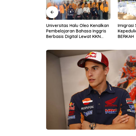
Halu Oleo Kenalkan
Imigrasi Sultra Perkuat
Gerakan I
n Bahasa Inggris
Kepedulian Sosial Lewat IKENI
ke-81, P
ital Lewat KKN
BERKAH
BWS Sula
Desa Alebo
Sinergi 