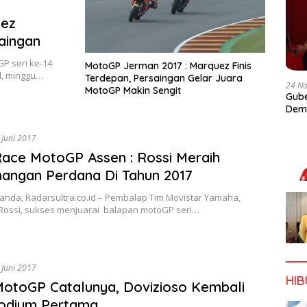
uez
aingan
GP seri ke-14
MotoGP Jerman 2017 : Marquez Finis
l, minggu…
Terdepan, Persaingan Gelar Juara
24 N
MotoGP Makin Sengit
Gube
Dem
 Juni 2017
Race MotoGP Assen : Rossi Meraih
angan Perdana Di Tahun 2017
anda, Radarsultra.co.id – Pembalap Tim Movistar Yamaha,
 Rossi, sukses menjuarai balapan motoGP seri…
 Juni 2017
HI
MotoGP Catalunya, Dovizioso Kembali
Podium Pertama