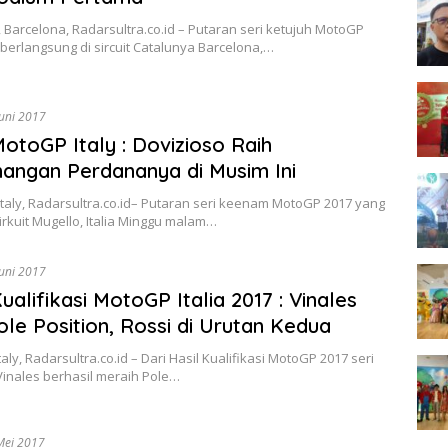
 Barcelona, Radarsultra.co.id – Putaran seri ketujuh MotoGP
berlangsung di sircuit Catalunya Barcelona,…
Juni 2017
MotoGP Italy : Dovizioso Raih
ngan Perdananya di Musim Ini
Italy, Radarsultra.co.id– Putaran seri keenam MotoGP 2017 yang
sirkuit Mugello, Italia Minggu malam…
Juni 2017
ualifikasi MotoGP Italia 2017 : Vinales
ole Position, Rossi di Urutan Kedua
taly, Radarsultra.co.id – Dari Hasil Kualifikasi MotoGP 2017 seri
inales berhasil meraih Pole…
Mei 2017