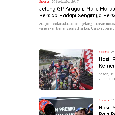
Sports
20 September 2017
Jelang GP Aragon, Marc Marq
Bersiap Hadapi Sengitnya Pers
Aragon, Radarsultra.co.id – Jelang putaran moto
yang akan berlangsung di sirkuit Aragon Spanyo
Sports
25
Hasil 
Kemen
Assen, Bel
Valentino
Sports
11
Hasil 
Raih 