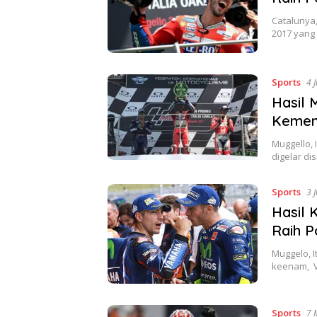
Catalunya,
2017 yang 
Sports
4 
Hasil 
Kemena
Muggello, 
digelar di
Sports
3 
Hasil K
Raih P
Muggelo, I
keenam, V
Sports
7 