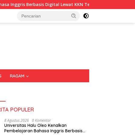
Berbasis Digital Lewat KKN Tematik di Desa Alebo
Imigr
S
RAGAM
RITA POPULER
8 Agustus 2026
0 Komentar
Universitas Halu Oleo Kenalkan
Pembelajaran Bahasa Inggris Berbasis