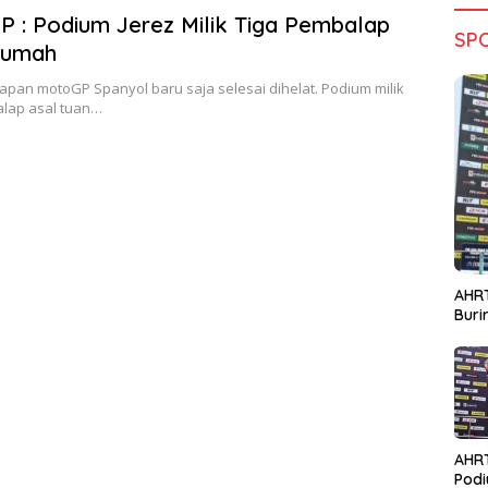
 : Podium Jerez Milik Tiga Pembalap
SP
Rumah
lapan motoGP Spanyol baru saja selesai dihelat. Podium milik
alap asal tuan…
AHRT
Bur
AHR
Podi