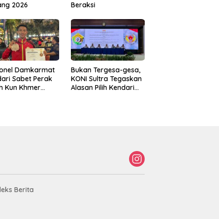
ang 2026
Beraksi
sonel Damkarmat
Bukan Tergesa-gesa,
ari Sabet Perak
KONI Sultra Tegaskan
th Kun Khmer
Alasan Pilih Kendari
ld Championship
sebagai Tuan Rumah
Porprov 2026
deks Berita