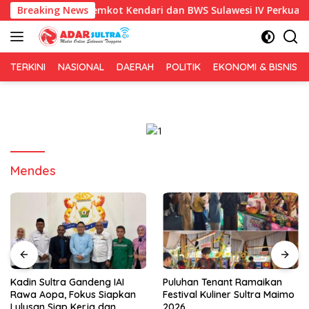
Langsung
HUT RI ke-81, Pemkot Kendari dan BWS Sulawesi IV Perkuat Sinerg
Breaking News
ke
konten
TERKINI
NASIONAL
DAERAH
POLITIK
EKONOMI & BISNIS
Mendes
Kadin Sultra Gandeng IAI
Puluhan Tenant Ramaikan
Rawa Aopa, Fokus Siapkan
Festival Kuliner Sultra Maimo
Lulusan Siap Kerja dan
2026