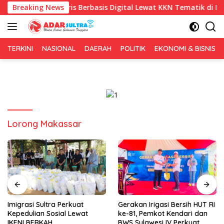
Langsung
Bahasa Inggris Berbasis Digital Lewat KKN Tematik di Desa Ale
Breaking News
ke
konten
TERKINI
NASIONAL
DAERAH
POLITIK
EKONOMI & BISNIS
Lorong Makassar
Imigrasi Sultra Perkuat
Gerakan Irigasi Bersih HUT RI
Kepedulian Sosial Lewat
ke-81, Pemkot Kendari dan
IKENI BERKAH
BWS Sulawesi IV Perkuat