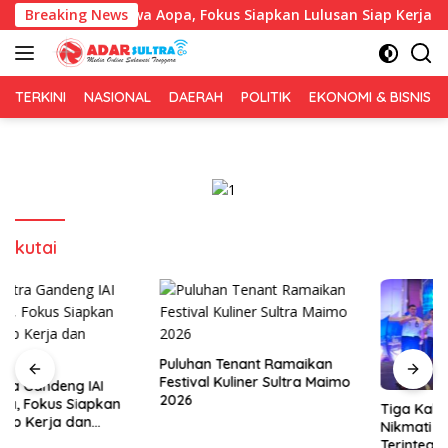
Langsung
deng IAI Rawa Aopa, Fokus Siapkan Lulusan Siap Kerja dan Wir
Breaking News
ke
konten
TERKINI
NASIONAL
DAERAH
POLITIK
EKONOMI & BISNIS
kutai
Puluhan Tenant Ramaikan
Festival Kuliner Sultra Maimo
2026
Tiga Kabupaten Sultra
Nikmati Layanan Imigrasi
Terintegrasi