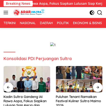
Langsung
Gandeng IAI Rawa Aopa, Fokus Siapkan Lulusan Siap Kerja dan 
Breaking News
ke
konten
TERKINI
NASIONAL
DAERAH
POLITIK
EKONOMI & BISNIS
Konsolidasi PDI Perjuangan Sultra
Puluhan Tenant Ramaikan
Tiga Kabupaten Sultra
Festival Kuliner Sultra Maimo
Nikmati Layanan Imigrasi
2026
Terintegrasi