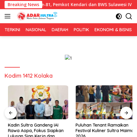
Langsung
ersih HUT RI ke-81, Pemkot Kendari dan BWS Sulawesi IV Perkuat 
Breaking News
ke
konten
TERKINI
NASIONAL
DAERAH
POLITIK
EKONOMI & BISNIS
Kodim 1412 Kolaka
Kadin Sultra Gandeng IAI
Puluhan Tenant Ramaikan
Rawa Aopa, Fokus Siapkan
Festival Kuliner Sultra Maimo
Lulusan Siap Kerja dan
2026