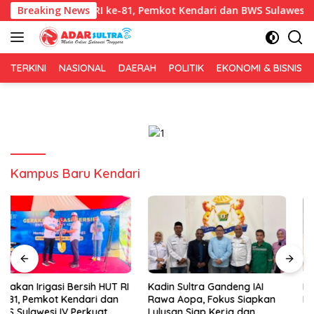
Langsung
i Bersih HUT RI ke-81, Pemkot Kendari dan BWS Sulawesi IV Perk
Breaking News
ke
konten
TERKINI
NASIONAL
DAERAH
POLITIK
EKONOMI & BISNIS
Kampus Baru Kendari
Kadin Sultra Gandeng IAI
Puluhan Tenant Ramaikan
Rawa Aopa, Fokus Siapkan
Festival Kuliner Sultra Maimo
Lulusan Siap Kerja dan
2026