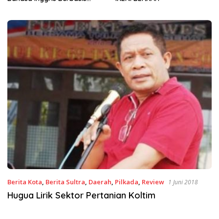
Sinergi Jaga Irigasi Amohalo
Berita Kota
,
Berita Sultra
,
Daerah
,
Pilkada
,
Review
1 Juni 2018
Hugua Lirik Sektor Pertanian Koltim