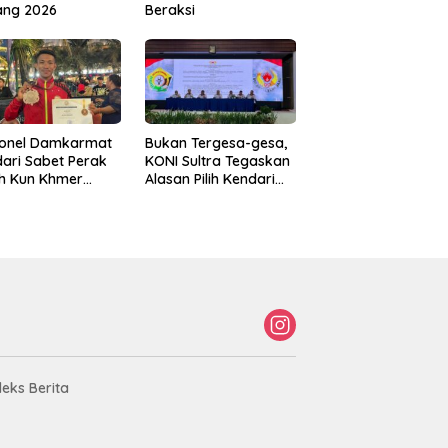
ang 2026
Beraksi
sonel Damkarmat
Bukan Tergesa-gesa,
ari Sabet Perak
KONI Sultra Tegaskan
th Kun Khmer
Alasan Pilih Kendari
ld Championship
sebagai Tuan Rumah
Porprov 2026
deks Berita