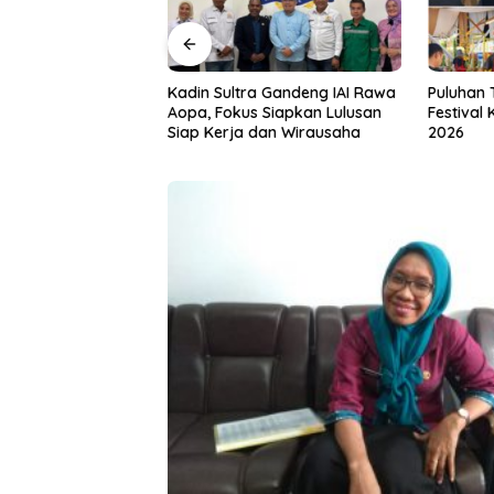
a Gandeng IAI Rawa
Puluhan Tenant Ramaikan
Tiga Kab
 Siapkan Lulusan
Festival Kuliner Sultra Maimo
Layanan 
dan Wirausaha
2026