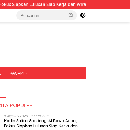
kan Lulusan Siap Kerja dan Wirausaha
Puluhan Tenant 
S
RAGAM
RITA POPULER
5 Agustus 2026
0 Komentar
Kadin Sultra Gandeng IAI Rawa Aopa,
Fokus Siapkan Lulusan Siap Kerja dan