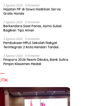
Wirausaha
3 Agustus 2026
0 Komentar
Hajatan FIF di Gowa Hadirkan Servis
Gratis Honda
g DPD RI, Amirul Tamim:
Finspora 2026 Resmi Dibuka,
P
3 Agustus 2026
0 Komentar
a Terus Maju, Namun
Bank Sultra Pimpin Klasemen
R
Berkendara Saat Panas, Asmo Sulsel
struktur Pariwisata dan
Medali
K
Bagikan Tips Aman
anan Masih Jadi
T
angan
3 Agustus 2026
0 Komentar
Pembukaan MPLS Sekolah Rakyat
Terintegrasi 2 Kota Kendari Tandai
Dimulainya Tahun Ajaran Baru
3 Agustus 2026
0 Komentar
Finspora 2026 Resmi Dibuka, Bank Sultra
Pimpin Klasemen Medali
ITIK