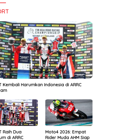
ORT
 Kembali Harumkan Indonesia di ARRC
iram
T Raih Dua
Moto4 2026: Empat
um di ARRC
Rider Muda AHM Siap