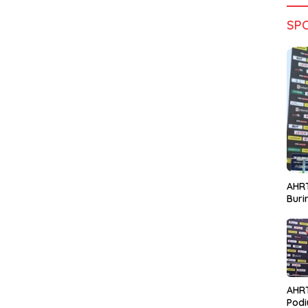
SP
AHRT
Bur
AHR
Podi