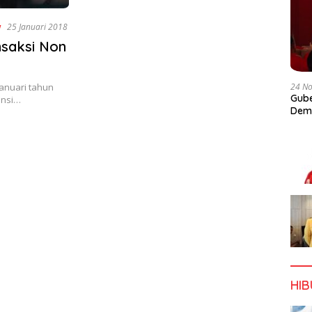
w
25 Januari 2018
saksi Non
24 N
Januari tahun
Gube
insi…
Dem
HI