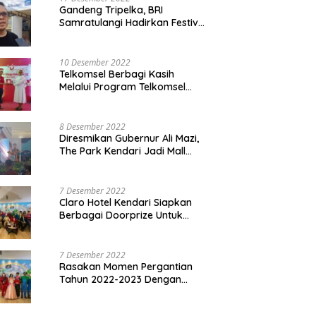
Gandeng Tripelka, BRI
Samratulangi Hadirkan Festival
Kuliner UMKM di HUT ke 127
10 Desember 2022
Telkomsel Berbagi Kasih
Melalui Program Telkomsel
Siaga 2022
8 Desember 2022
Diresmikan Gubernur Ali Mazi,
The Park Kendari Jadi Mall
Terbesar dan Terlengkap di
Sultra
7 Desember 2022
Claro Hotel Kendari Siapkan
Berbagai Doorprize Untuk
Pengunjung Di Event Malam
Pergantian Tahun 2022-2023
7 Desember 2022
Rasakan Momen Pergantian
Tahun 2022-2023 Dengan
Tema The Quest Of Mario Bros
Hanya di Claro Kendari