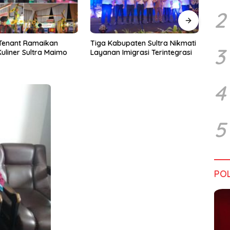
2
upaten Sultra Nikmati
Harapan Tidak Mengenal
Dialo
3
Imigrasi Terintegrasi
Batas Negara
Sultr
Infra
Perik
Tant
4
5
POL