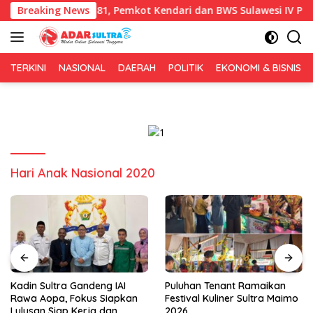
Langsung
rsih HUT RI ke-81, Pemkot Kendari dan BWS Sulawesi IV Perkuat S
Breaking News
ke
konten
TERKINI
NASIONAL
DAERAH
POLITIK
EKONOMI & BISNIS
Hari Anak Nasional 2020
Kadin Sultra Gandeng IAI
Puluhan Tenant Ramaikan
Rawa Aopa, Fokus Siapkan
Festival Kuliner Sultra Maimo
Lulusan Siap Kerja dan
2026