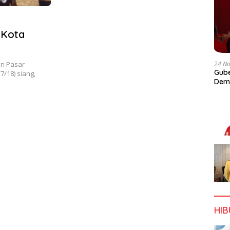
 Kota
24 N
an Pasar
Gube
7/18) siang,
Dem
HI