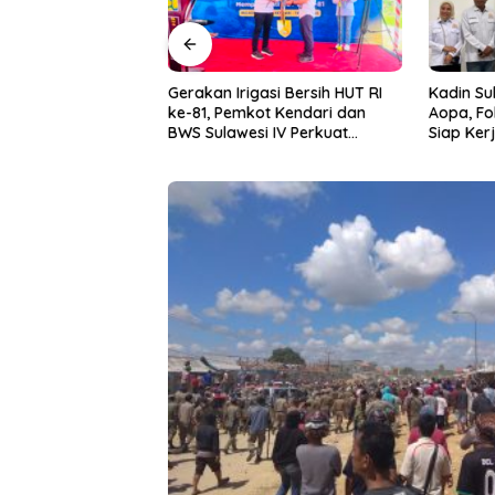
asi Bersih HUT RI
Kadin Sultra Gandeng IAI Rawa
Puluhan 
ot Kendari dan
Aopa, Fokus Siapkan Lulusan
Festival 
i IV Perkuat
Siap Kerja dan Wirausaha
2026
 Irigasi Amohalo