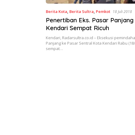
Berita Kota
,
Berita Sultra
,
Pemkot
18 Juli 2018
Penertiban Eks. Pasar Panjang
Kendari Sempat Ricuh
Kendari, Radarsultra.co.id – Eksekusi pemindah
Panjang ke Pasar Sentral Kota Kendari Rabu (18/
sempat…