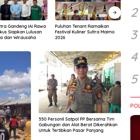
2
Tenant Ramaikan
Tiga Kabupaten Sultra Nikmati
Hara
3
Kuliner Sultra Maimo
Layanan Imigrasi Terintegrasi
Bata
4
5
POL
550 Personil Satpol PP Bersama Tim
Gabungan dan Alat Berat Dikerahkan
Untuk Tertibkan Pasar Panjang