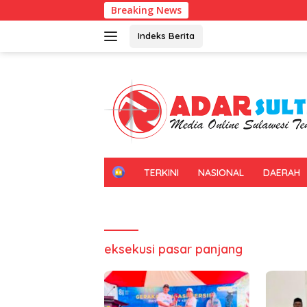
Langsung
Breaking News
ke
konten
Indeks Berita
H
TERKINI
NASIONAL
DAERAH
O
M
E
eksekusi pasar panjang