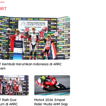
ORT
 Kembali Harumkan Indonesia di ARRC
iram
T Raih Dua
Moto4 2026: Empat
um di ARRC
Rider Muda AHM Siap