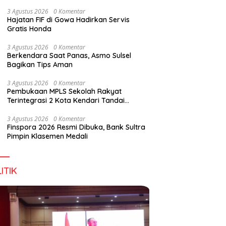
Perkuat Sinergi Jaga Irigasi Amohalo
3 Agustus 2026
0 Komentar
Hajatan FIF di Gowa Hadirkan Servis
Gratis Honda
pan Tidak Mengenal
Dialog DPD RI, Amirul Tamim:
F
3 Agustus 2026
0 Komentar
s Negara
Sultra Terus Maju, Namun
B
Berkendara Saat Panas, Asmo Sulsel
Infrastruktur Pariwisata dan
M
Bagikan Tips Aman
Perikanan Masih Jadi
Tantangan
3 Agustus 2026
0 Komentar
Pembukaan MPLS Sekolah Rakyat
Terintegrasi 2 Kota Kendari Tandai
Dimulainya Tahun Ajaran Baru
3 Agustus 2026
0 Komentar
Finspora 2026 Resmi Dibuka, Bank Sultra
Pimpin Klasemen Medali
ITIK