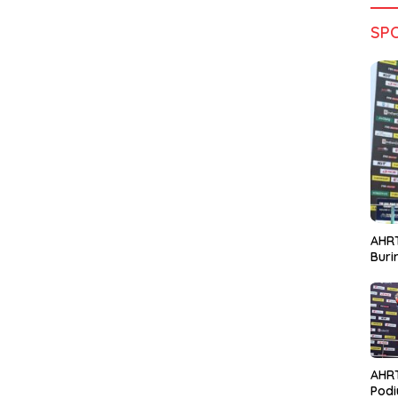
SP
AHRT
Bur
AHR
Podi