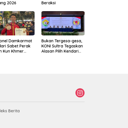
ang 2026
Beraksi
sonel Damkarmat
Bukan Tergesa-gesa,
ari Sabet Perak
KONI Sultra Tegaskan
th Kun Khmer
Alasan Pilih Kendari
ld Championship
sebagai Tuan Rumah
Porprov 2026
deks Berita