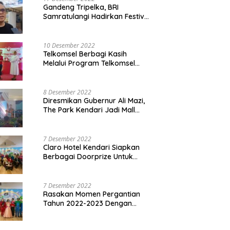
Gandeng Tripelka, BRI
Samratulangi Hadirkan Festival
Kuliner UMKM di HUT ke 127
10 Desember 2022
Telkomsel Berbagi Kasih
Melalui Program Telkomsel
Siaga 2022
8 Desember 2022
Diresmikan Gubernur Ali Mazi,
The Park Kendari Jadi Mall
Terbesar dan Terlengkap di
Sultra
7 Desember 2022
Claro Hotel Kendari Siapkan
Berbagai Doorprize Untuk
Pengunjung Di Event Malam
Pergantian Tahun 2022-2023
7 Desember 2022
Rasakan Momen Pergantian
Tahun 2022-2023 Dengan
Tema The Quest Of Mario Bros
Hanya di Claro Kendari