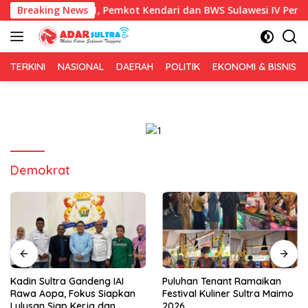
Langsung
h HUT RI ke-81, Pemkot Kendari dan BWS Sulawesi IV Perkuat Sin
Breaking News
ke
konten
TERKINI
NASIONAL
DAERAH
POLITIK
EKONOMI & BISNIS
Demokrat
Kadin Sultra Gandeng IAI
Puluhan Tenant Ramaikan
Rawa Aopa, Fokus Siapkan
Festival Kuliner Sultra Maimo
Lulusan Siap Kerja dan
2026