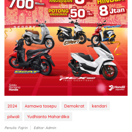
2024
Asmawa tosepu
Demokrat
kendari
pilwali
Yudhianto Mahardika
Penulis: Fajrin
Editor: Admin