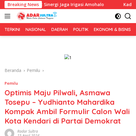
Langsung
rkuat Sinergi Jaga Irigasi Amohalo
Breaking News
Kadin Sultra Ganden
ke
konten
TERKINI
NASIONAL
DAERAH
POLITIK
EKONOMI & BISNIS
Beranda
Pemilu
Pemilu
Optimis Maju Pilwali, Asmawa
Tosepu – Yudhianto Mahardika
Kompak Ambil Formulir Calon Wali
Kota Kendari di Partai Demokrat
Radar Sultra
15 April 2024