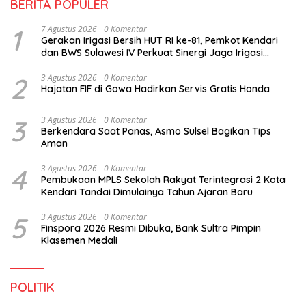
BERITA POPULER
1
7 Agustus 2026
0 Komentar
Gerakan Irigasi Bersih HUT RI ke-81, Pemkot Kendari
dan BWS Sulawesi IV Perkuat Sinergi Jaga Irigasi
Amohalo
2
3 Agustus 2026
0 Komentar
Hajatan FIF di Gowa Hadirkan Servis Gratis Honda
3
3 Agustus 2026
0 Komentar
Berkendara Saat Panas, Asmo Sulsel Bagikan Tips
Aman
4
3 Agustus 2026
0 Komentar
Pembukaan MPLS Sekolah Rakyat Terintegrasi 2 Kota
Kendari Tandai Dimulainya Tahun Ajaran Baru
5
3 Agustus 2026
0 Komentar
Finspora 2026 Resmi Dibuka, Bank Sultra Pimpin
Klasemen Medali
POLITIK