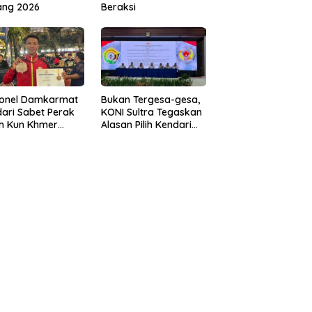
ang 2026
Beraksi
sonel Damkarmat
Bukan Tergesa-gesa,
ari Sabet Perak
KONI Sultra Tegaskan
th Kun Khmer
Alasan Pilih Kendari
ld Championship
sebagai Tuan Rumah
Porprov 2026