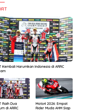
ORT
 Kembali Harumkan Indonesia di ARRC
iram
T Raih Dua
Moto4 2026: Empat
um di ARRC
Rider Muda AHM Siap