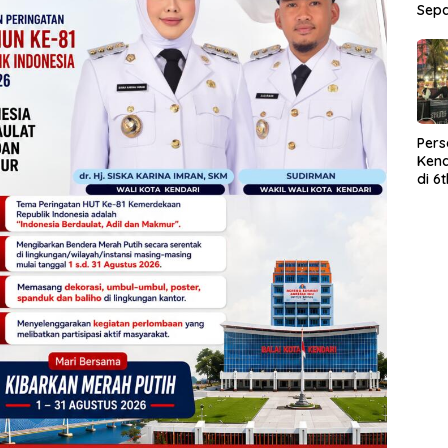
Sep
Per
Kend
di 6
Wor