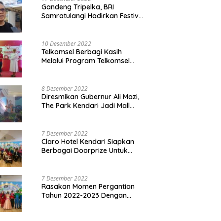
Gandeng Tripelka, BRI
Samratulangi Hadirkan Festival
Kuliner UMKM di HUT ke 127
10 Desember 2022
Telkomsel Berbagi Kasih
Melalui Program Telkomsel
Siaga 2022
8 Desember 2022
Diresmikan Gubernur Ali Mazi,
The Park Kendari Jadi Mall
Terbesar dan Terlengkap di
Sultra
7 Desember 2022
Claro Hotel Kendari Siapkan
Berbagai Doorprize Untuk
Pengunjung Di Event Malam
Pergantian Tahun 2022-2023
7 Desember 2022
Rasakan Momen Pergantian
Tahun 2022-2023 Dengan
Tema The Quest Of Mario Bros
Hanya di Claro Kendari