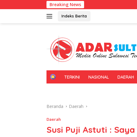
Langsung
Breaking News
Imigrasi Sultr
ke
konten
Indeks Berita
H
TERKINI
NASIONAL
DAERAH
O
M
E
Beranda
Daerah
Daerah
Susi Puji Astuti : Say