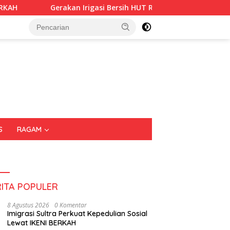
 Irigasi Bersih HUT RI ke-81, Pemkot Kendari dan BWS Sulawesi I
S
RAGAM
RITA POPULER
8 Agustus 2026
0 Komentar
Imigrasi Sultra Perkuat Kepedulian Sosial
Lewat IKENI BERKAH