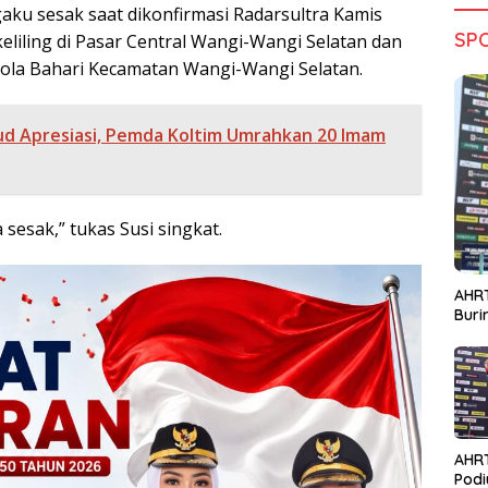
gaku sesak saat dikonfirmasi Radarsultra Kamis
SP
keliling di Pasar Central Wangi-Wangi Selatan dan
ola Bahari Kecamatan Wangi-Wangi Selatan.
d Apresiasi, Pemda Koltim Umrahkan 20 Imam
sesak,” tukas Susi singkat.
AHRT
Bur
AHR
Podi