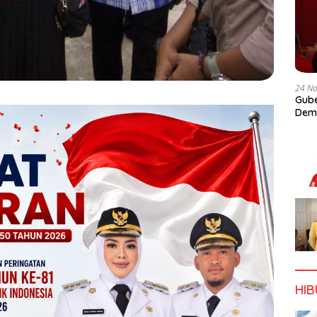
24 N
Gube
Dem
HI