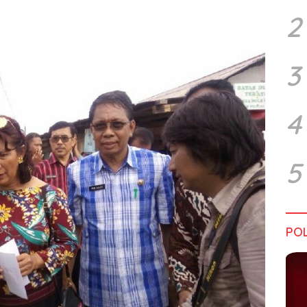
2
3
4
5
POL