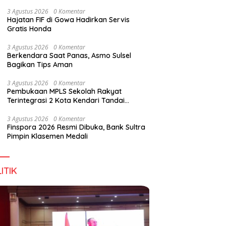
Perkuat Sinergi Jaga Irigasi Amohalo
3 Agustus 2026
0 Komentar
Hajatan FIF di Gowa Hadirkan Servis
Gratis Honda
3 Agustus 2026
0 Komentar
Berkendara Saat Panas, Asmo Sulsel
Bagikan Tips Aman
3 Agustus 2026
0 Komentar
Pembukaan MPLS Sekolah Rakyat
Terintegrasi 2 Kota Kendari Tandai
Dimulainya Tahun Ajaran Baru
3 Agustus 2026
0 Komentar
Finspora 2026 Resmi Dibuka, Bank Sultra
Pimpin Klasemen Medali
ITIK