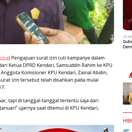
24 N
Gube
Dem
co.id
Pengajuan surat izin cuti kampanye dalam
i dari Ketua DPRD Kendari, Samsuddin Rahim ke KPU
. Anggota Komisioner KPU Kendari, Zainal Abidin,
rat izin tersebut telah disahkan pada mulai
17.
r, tapi di tanggal-tanggal tertentu saja dari
Januari” ujarnya saat ditemui di KPU Kendari,
HI