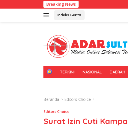
Langsung
Breaking News
Gerakan 
ke
konten
Indeks Berita
H
TERKINI
NASIONAL
DAERAH
O
M
E
Beranda
Editors Choice
Editors Choice
Surat Izin Cuti Kamp