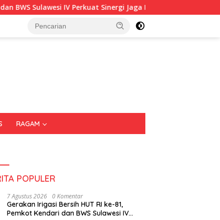
 Perkuat Sinergi Jaga Irigasi Amohalo
Kadin Sultra Gan
S
RAGAM
RITA POPULER
7 Agustus 2026
0 Komentar
Gerakan Irigasi Bersih HUT RI ke-81,
Pemkot Kendari dan BWS Sulawesi IV