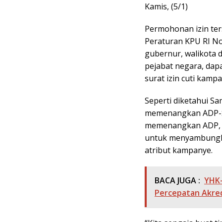
Kamis, (5/1)
Permohonan izin ters
Peraturan KPU RI No
gubernur, walikota d
pejabat negara, da
surat izin cuti kamp
Seperti diketahui 
memenangkan ADP-Sul
memenangkan ADP, m
untuk menyambungka
atribut kampanye.
BACA JUGA :
YHK-
Percepatan Akred