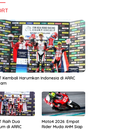
ORT
 Kembali Harumkan Indonesia di ARRC
iram
T Raih Dua
Moto4 2026: Empat
um di ARRC
Rider Muda AHM Siap