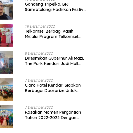
Gandeng Tripelka, BRI
Samratulangi Hadirkan Festival
Kuliner UMKM di HUT ke 127
10 Desember 2022
Telkomsel Berbagi Kasih
Melalui Program Telkomsel
Siaga 2022
8 Desember 2022
Diresmikan Gubernur Ali Mazi,
The Park Kendari Jadi Mall
Terbesar dan Terlengkap di
Sultra
7 Desember 2022
Claro Hotel Kendari Siapkan
Berbagai Doorprize Untuk
Pengunjung Di Event Malam
Pergantian Tahun 2022-2023
7 Desember 2022
Rasakan Momen Pergantian
Tahun 2022-2023 Dengan
Tema The Quest Of Mario Bros
Hanya di Claro Kendari