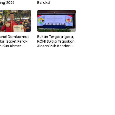
ang 2026
Beraksi
sonel Damkarmat
Bukan Tergesa-gesa,
ari Sabet Perak
KONI Sultra Tegaskan
th Kun Khmer
Alasan Pilih Kendari
ld Championship
sebagai Tuan Rumah
Porprov 2026