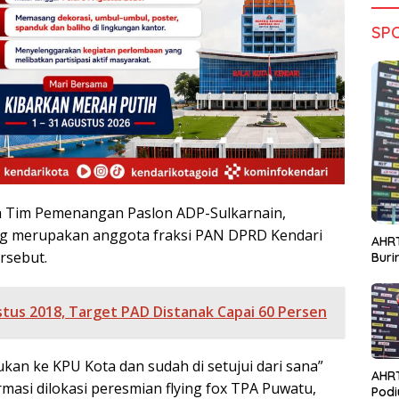
SP
ua Tim Pemenangan Paslon ADP-Sulkarnain,
g merupakan anggota fraksi PAN DPRD Kendari
AHRT
rsebut.
Bur
tus 2018, Target PAD Distanak Capai 60 Persen
kan ke KPU Kota dan sudah di setujui dari sana”
AHR
rmasi dilokasi peresmian flying fox TPA Puwatu,
Podi