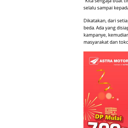
“Kita sengaja buat t
selalu sampai kepad
Dikatakan, dari seti
beda. Ada yang disi
kampanye, kemudian
masyarakat dan tokoh