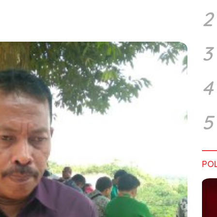
2
3
4
5
POL