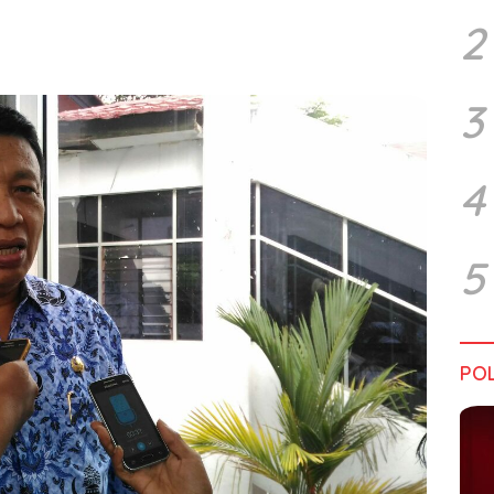
2
3
4
5
POL