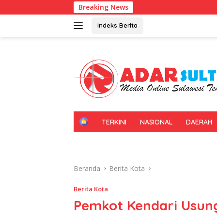
Langsung
Breaking News
Kadin Sul
ke
konten
Indeks Berita
H
TERKINI
NASIONAL
DAERAH
O
M
E
Beranda
Berita Kota
Berita Kota
Pemkot Kendari Usun