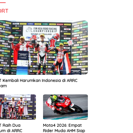
ORT
 Kembali Harumkan Indonesia di ARRC
iram
T Raih Dua
Moto4 2026: Empat
um di ARRC
Rider Muda AHM Siap