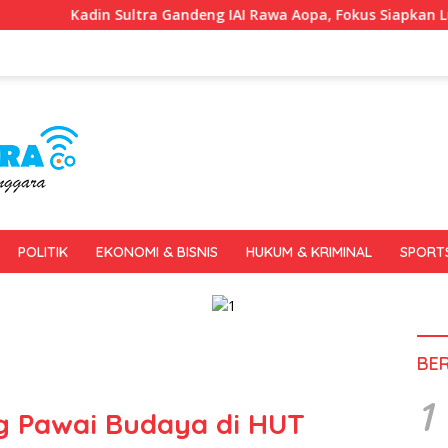
tra Gandeng IAI Rawa Aopa, Fokus Siapkan Lulusan Siap Kerja d
POLITIK
EKONOMI & BISNIS
HUKUM & KRIMINAL
SPORT
BE
1
g Pawai Budaya di HUT