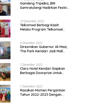
Gandeng Tripelka, BRI
Samratulangi Hadirkan Festival
Kuliner UMKM di HUT ke 127
10 Desember 2022
Telkomsel Berbagi Kasih
Melalui Program Telkomsel
Siaga 2022
8 Desember 2022
Diresmikan Gubernur Ali Mazi,
The Park Kendari Jadi Mall
Terbesar dan Terlengkap di
Sultra
7 Desember 2022
Claro Hotel Kendari Siapkan
Berbagai Doorprize Untuk
Pengunjung Di Event Malam
Pergantian Tahun 2022-2023
7 Desember 2022
Rasakan Momen Pergantian
Tahun 2022-2023 Dengan
Tema The Quest Of Mario Bros
Hanya di Claro Kendari