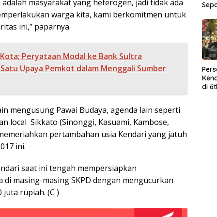
 adalah masyarakat yang heterogen, jadi tidak ada
Sep
mperlakukan warga kita, kami berkomitmen untuk
itas ini,” paparnya.
 Kota; Peryataan Modal ke Bank Sultra
 Satu Upaya Pemkot dalam Menggali Sumber
Per
Kend
di 6
Wor
lain mengusung Pawai Budaya, agenda lain seperti
gan local Sikkato (Sinonggi, Kasuami, Kambose,
 memeriahkan pertambahan usia Kendari yang jatuh
017 ini.
ndari saat ini tengah mempersiapkan
a di masing-masing SKPD dengan mengucurkan
juta rupiah. (C )