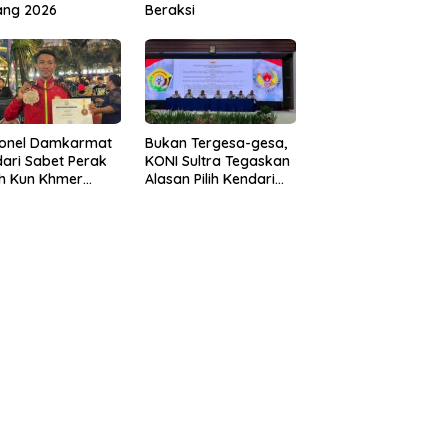
ang 2026
Beraksi
sonel Damkarmat
Bukan Tergesa-gesa,
ari Sabet Perak
KONI Sultra Tegaskan
th Kun Khmer
Alasan Pilih Kendari
ld Championship
sebagai Tuan Rumah
Porprov 2026