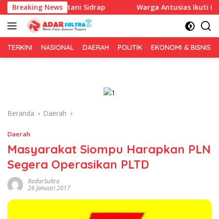
Langsung
uk ke Petani Sidrap
Breaking News
Warga Antusias Ikuti Bakti Sosial 
ke
konten
TERKINI
NASIONAL
DAERAH
POLITIK
EKONOMI & BISNIS
Beranda
Daerah
Daerah
Masyarakat Siompu Harapkan PLN
Segera Operasikan PLTD
RadarSultra
26 Januari 2017