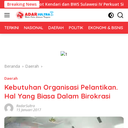
Langsung
1, Pemkot Kendari dan BWS Sulawesi IV Perkuat Sinergi Jaga Irig
Breaking News
ke
konten
TERKINI
NASIONAL
DAERAH
POLITIK
EKONOMI & BISNIS
Beranda
Daerah
Daerah
Kebutuhan Organisasi Pelantikan.
Hal Yang Biasa Dalam Birokrasi
RadarSultra
15 Januari 2017