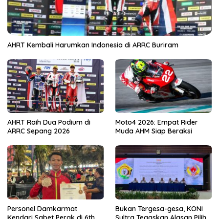
AHRT Kembali Harumkan Indonesia di ARRC Buriram
AHRT Raih Dua Podium di
Moto4 2026: Empat Rider
ARRC Sepang 2026
Muda AHM Siap Beraksi
Personel Damkarmat
Bukan Tergesa-gesa, KONI
Kendari Sabet Perak di 6th
Sultra Tegaskan Alasan Pilih