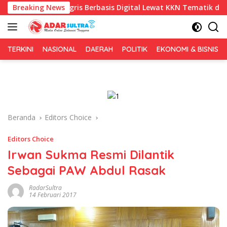
Langsung
Inggris Berbasis Digital Lewat KKN Tematik di Desa Alebo
Breaking News
ke
konten
TERKINI
NASIONAL
DAERAH
POLITIK
EKONOMI & BISNIS
Beranda
Editors Choice
Editors Choice
Irwan Sukma Resmi Dilantik
Sebagai PAW Abdul Rasak
RadarSultra
14 Februari 2017