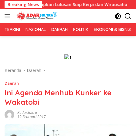
Langsung
Fokus Siapkan Lulusan Siap Kerja dan Wirausaha
Breaking News
Puluha
ke
konten
TERKINI
NASIONAL
DAERAH
POLITIK
EKONOMI & BISNIS
Beranda
Daerah
Daerah
Ini Agenda Menhub Kunker ke
Wakatobi
RadarSultra
19 Februari 2017