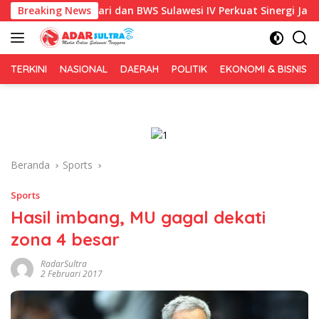
Langsung
ot Kendari dan BWS Sulawesi IV Perkuat Sinergi Jaga Irigasi Amo
Breaking News
ke
konten
TERKINI
NASIONAL
DAERAH
POLITIK
EKONOMI & BISNIS
Beranda
Sports
Sports
Hasil imbang, MU gagal dekati
zona 4 besar
RadarSultra
2 Februari 2017