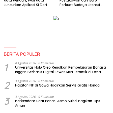
Kota Kendari, Wali Kota
Pustakawan dan Guru
Luncurkan Aplikasi Si Dori
Perkuat Budaya Literasi
untuk Mencetak SDM
Berkualitas
BERITA POPULER
1
8 Agustus 2026
0 Komentar
Universitas Halu Oleo Kenalkan Pembelajaran Bahasa
Inggris Berbasis Digital Lewat KKN Tematik di Desa
Alebo
2
3 Agustus 2026
0 Komentar
Hajatan FIF di Gowa Hadirkan Servis Gratis Honda
3
3 Agustus 2026
0 Komentar
Berkendara Saat Panas, Asmo Sulsel Bagikan Tips
Aman