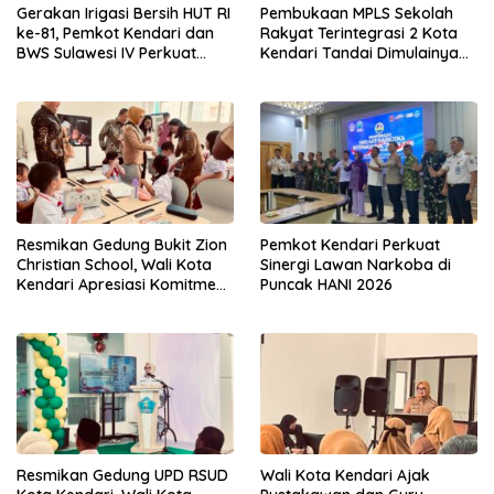
Gerakan Irigasi Bersih HUT RI
Pembukaan MPLS Sekolah
ke-81, Pemkot Kendari dan
Rakyat Terintegrasi 2 Kota
BWS Sulawesi IV Perkuat
Kendari Tandai Dimulainya
Sinergi Jaga Irigasi Amohalo
Tahun Ajaran Baru
Resmikan Gedung Bukit Zion
Pemkot Kendari Perkuat
Christian School, Wali Kota
Sinergi Lawan Narkoba di
Kendari Apresiasi Komitmen
Puncak HANI 2026
Yayasan Tingkatkan Mutu
Pendidikan
Resmikan Gedung UPD RSUD
Wali Kota Kendari Ajak