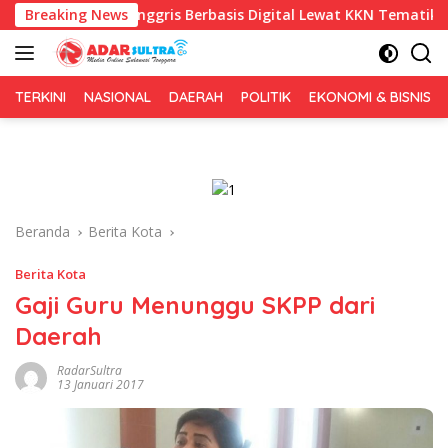
Langsung
a Inggris Berbasis Digital Lewat KKN Tematik di Desa Alebo
Breaking News
ke
konten
TERKINI
NASIONAL
DAERAH
POLITIK
EKONOMI & BISNIS
Beranda
Berita Kota
Berita Kota
Gaji Guru Menunggu SKPP dari
Daerah
RadarSultra
13 Januari 2017