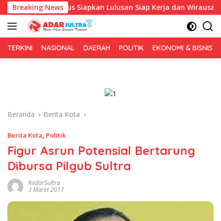
Langsung
pa, Fokus Siapkan Lulusan Siap Kerja dan Wirausaha
Breaking News
Pu
ke
konten
TERKINI
NASIONAL
DAERAH
POLITIK
EKONOMI & BISNIS
Beranda
Berita Kota
Berita Kota
,
Politik
Figur Asrun Potensial Bertarung
Dibursa Pilgub Sultra
RadarSultra
3 Maret 2017