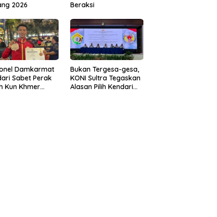
ang 2026
Beraksi
sonel Damkarmat
Bukan Tergesa-gesa,
ari Sabet Perak
KONI Sultra Tegaskan
th Kun Khmer
Alasan Pilih Kendari
ld Championship
sebagai Tuan Rumah
Porprov 2026