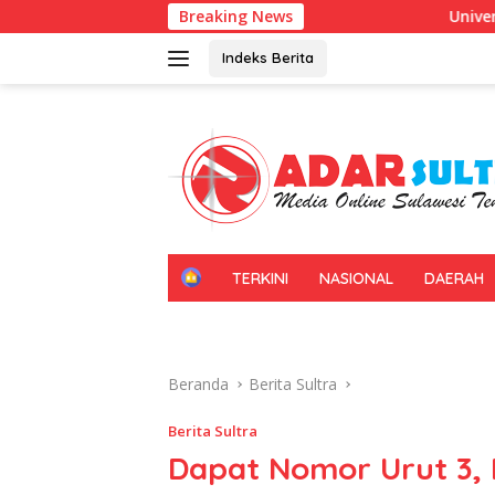
Langsung
Breaking News
Universitas Halu Oleo Kenalkan Pe
ke
konten
Indeks Berita
H
TERKINI
NASIONAL
DAERAH
O
M
E
Beranda
Berita Sultra
Berita Sultra
Dapat Nomor Urut 3, 