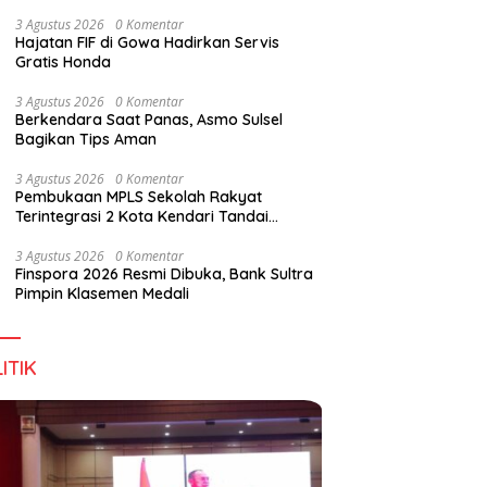
Digital Lewat KKN Tematik di Desa Alebo
3 Agustus 2026
0 Komentar
Hajatan FIF di Gowa Hadirkan Servis
Gratis Honda
3 Agustus 2026
0 Komentar
Berkendara Saat Panas, Asmo Sulsel
Bagikan Tips Aman
3 Agustus 2026
0 Komentar
Pembukaan MPLS Sekolah Rakyat
Terintegrasi 2 Kota Kendari Tandai
Dimulainya Tahun Ajaran Baru
3 Agustus 2026
0 Komentar
Finspora 2026 Resmi Dibuka, Bank Sultra
Pimpin Klasemen Medali
ITIK