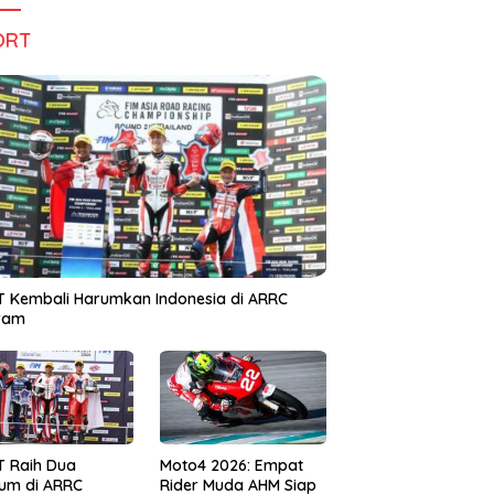
ORT
 Kembali Harumkan Indonesia di ARRC
iram
T Raih Dua
Moto4 2026: Empat
um di ARRC
Rider Muda AHM Siap