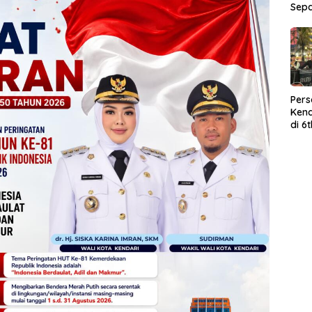
Sep
Per
Kend
di 6
Wor