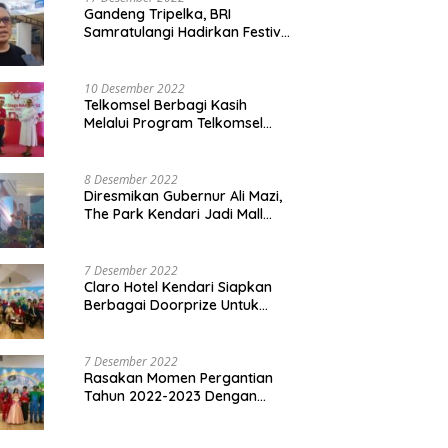
Gandeng Tripelka, BRI
Samratulangi Hadirkan Festival
Kuliner UMKM di HUT ke 127
10 Desember 2022
Telkomsel Berbagi Kasih
Melalui Program Telkomsel
Siaga 2022
8 Desember 2022
Diresmikan Gubernur Ali Mazi,
The Park Kendari Jadi Mall
Terbesar dan Terlengkap di
Sultra
7 Desember 2022
Claro Hotel Kendari Siapkan
Berbagai Doorprize Untuk
Pengunjung Di Event Malam
Pergantian Tahun 2022-2023
7 Desember 2022
Rasakan Momen Pergantian
Tahun 2022-2023 Dengan
Tema The Quest Of Mario Bros
Hanya di Claro Kendari