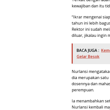
kewajiban dan itu ti
“Ikrar mengenai siap
tahun ini lebih bagu
Rektor ini sudah m
diluar, jikalau ingi
BACA JUGA :
Keme
Gelar Besok
Nurlansi mengataka
dia merupakan satu 
dosennya dan mahas
perempuan.
Ia menambahkan sete
Nurlansi kembali maj