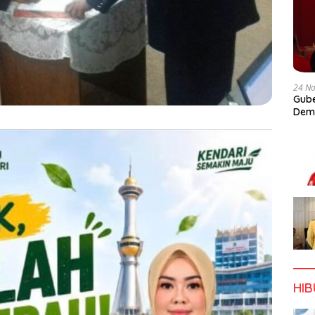
24 N
Gube
Dem
HI