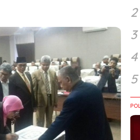
2
3
4
5
POL