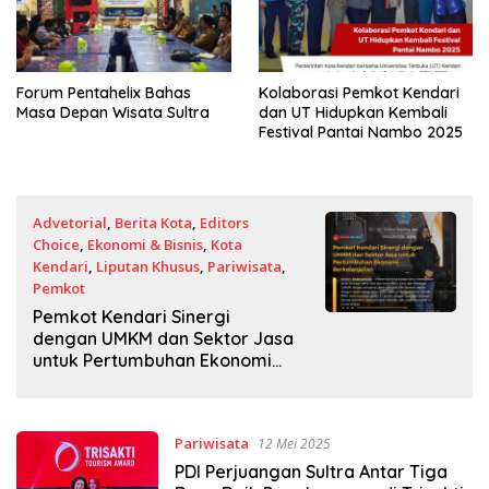
Forum Pentahelix Bahas
Kolaborasi Pemkot Kendari
Masa Depan Wisata Sultra
dan UT Hidupkan Kembali
Festival Pantai Nambo 2025
Advetorial
,
Berita Kota
,
Editors
Choice
,
Ekonomi & Bisnis
,
Kota
Kendari
,
Liputan Khusus
,
Pariwisata
,
Pemkot
2 September 2025
Pemkot Kendari Sinergi
dengan UMKM dan Sektor Jasa
untuk Pertumbuhan Ekonomi
Berkelanjutan
Pariwisata
12 Mei 2025
PDI Perjuangan Sultra Antar Tiga