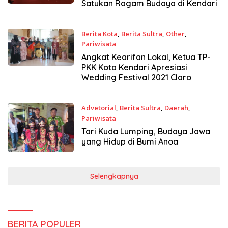
Satukan Ragam Budaya di Kendari
Berita Kota
,
Berita Sultra
,
Other
,
Pariwisata
25 Februari 2021
Angkat Kearifan Lokal, Ketua TP-
PKK Kota Kendari Apresiasi
Wedding Festival 2021 Claro
Advetorial
,
Berita Sultra
,
Daerah
,
Pariwisata
15 Maret 2020
Tari Kuda Lumping, Budaya Jawa
yang Hidup di Bumi Anoa
Selengkapnya
BERITA POPULER