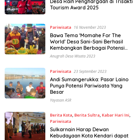
Desa Raih Penghargaan di Trisakti
Tourism Award 2025
Pariwisata
16 November 2023
Bawa Tema ‘Momahe For The
World’ Desa Sani-Sani Berhasil
Kembangkan Berbagai Potensi
Wisatanya
Anugrah Desa Wisata 2023
Pariwisata
23 September 2023
Andi Sumangerukka: Pasar Laino
Punya Potensi Pariwisata Yang
Besar
Yayasan ASR
Berita Kota
,
Berita Sultra
,
Kabar Hari Ini
,
Pariwisata
31 Maret 2021
Sulkarnain Harap Dewan
Kebudayaan Kota Kendari dapat