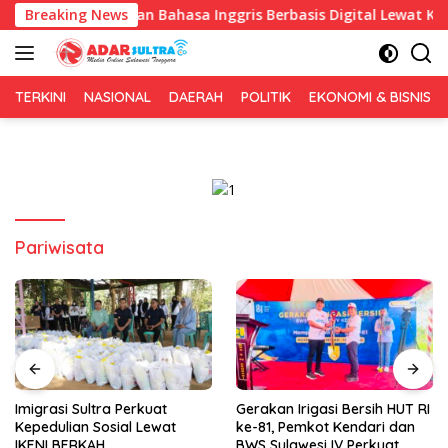
Langsung
Pembelajaran Bahasa Inggris Berbasis Digital Lewat KKN Temati
Breaking News
ke
konten
TERKINI
NASIONAL
DAERAH
POLITIK
EKONOMI & BISNIS
Pariwisata
Imigrasi Sultra Perkuat
Gerakan Irigasi Bersih HUT RI
Kepedulian Sosial Lewat
ke-81, Pemkot Kendari dan
IKENI BERKAH
BWS Sulawesi IV Perkuat