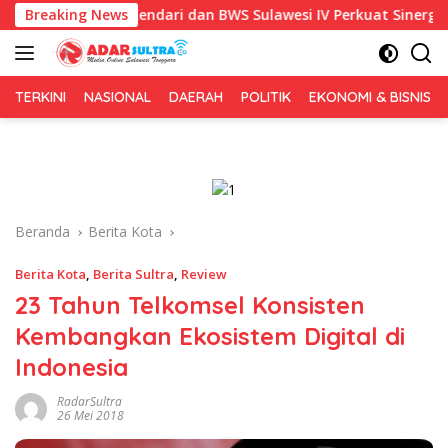
Langsung
emkot Kendari dan BWS Sulawesi IV Perkuat Sinergi Jaga Irigasi 
Breaking News
ke
konten
TERKINI
NASIONAL
DAERAH
POLITIK
EKONOMI & BISNIS
Beranda
Berita Kota
Berita Kota
,
Berita Sultra
,
Review
23 Tahun Telkomsel Konsisten
Kembangkan Ekosistem Digital di
Indonesia
RadarSultra
26 Mei 2018