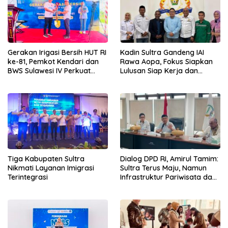
Gerakan Irigasi Bersih HUT RI
Kadin Sultra Gandeng IAI
ke-81, Pemkot Kendari dan
Rawa Aopa, Fokus Siapkan
BWS Sulawesi IV Perkuat
Lulusan Siap Kerja dan
Sinergi Jaga Irigasi Amohalo
Wirausaha
Tiga Kabupaten Sultra
Dialog DPD RI, Amirul Tamim:
Nikmati Layanan Imigrasi
Sultra Terus Maju, Namun
Terintegrasi
Infrastruktur Pariwisata dan
Perikanan Masih Jadi
Tantangan