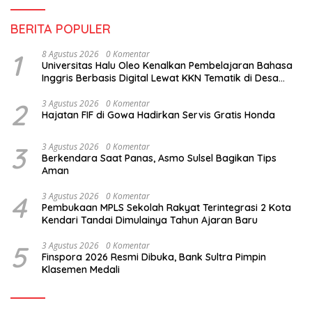
BERITA POPULER
1
8 Agustus 2026
0 Komentar
Universitas Halu Oleo Kenalkan Pembelajaran Bahasa
Inggris Berbasis Digital Lewat KKN Tematik di Desa
Alebo
2
3 Agustus 2026
0 Komentar
Hajatan FIF di Gowa Hadirkan Servis Gratis Honda
3
3 Agustus 2026
0 Komentar
Berkendara Saat Panas, Asmo Sulsel Bagikan Tips
Aman
4
3 Agustus 2026
0 Komentar
Pembukaan MPLS Sekolah Rakyat Terintegrasi 2 Kota
Kendari Tandai Dimulainya Tahun Ajaran Baru
5
3 Agustus 2026
0 Komentar
Finspora 2026 Resmi Dibuka, Bank Sultra Pimpin
Klasemen Medali