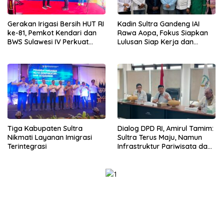
Gerakan Irigasi Bersih HUT RI
Kadin Sultra Gandeng IAI
ke-81, Pemkot Kendari dan
Rawa Aopa, Fokus Siapkan
BWS Sulawesi IV Perkuat
Lulusan Siap Kerja dan
Sinergi Jaga Irigasi Amohalo
Wirausaha
Tiga Kabupaten Sultra
Dialog DPD RI, Amirul Tamim:
Nikmati Layanan Imigrasi
Sultra Terus Maju, Namun
Terintegrasi
Infrastruktur Pariwisata dan
Perikanan Masih Jadi
Tantangan