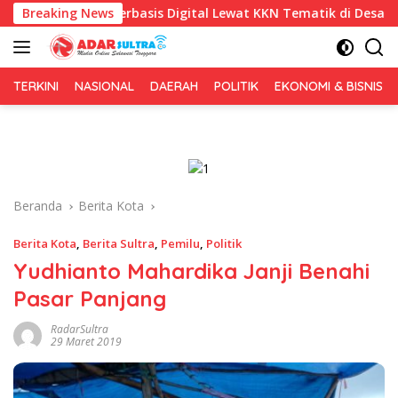
Langsung
 Berbasis Digital Lewat KKN Tematik di Desa Alebo
Breaking News
Imig
ke
konten
TERKINI
NASIONAL
DAERAH
POLITIK
EKONOMI & BISNIS
Beranda
Berita Kota
Berita Kota
,
Berita Sultra
,
Pemilu
,
Politik
Yudhianto Mahardika Janji Benahi
Pasar Panjang
RadarSultra
29 Maret 2019