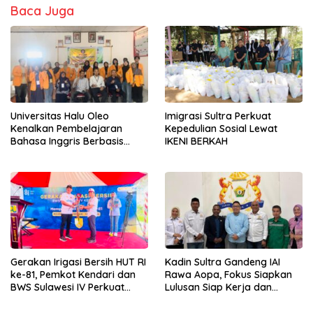
Baca Juga
Universitas Halu Oleo
Imigrasi Sultra Perkuat
Kenalkan Pembelajaran
Kepedulian Sosial Lewat
Bahasa Inggris Berbasis
IKENI BERKAH
Digital Lewat KKN Tematik di
Desa Alebo
Gerakan Irigasi Bersih HUT RI
Kadin Sultra Gandeng IAI
ke-81, Pemkot Kendari dan
Rawa Aopa, Fokus Siapkan
BWS Sulawesi IV Perkuat
Lulusan Siap Kerja dan
Sinergi Jaga Irigasi Amohalo
Wirausaha