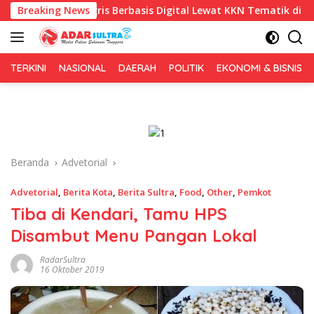
Langsung
nggris Berbasis Digital Lewat KKN Tematik di Desa Alebo
Breaking News
ke
konten
TERKINI
NASIONAL
DAERAH
POLITIK
EKONOMI & BISNIS
Beranda
Advetorial
Advetorial
,
Berita Kota
,
Berita Sultra
,
Food
,
Other
,
Pemkot
Tiba di Kendari, Tamu HPS
Disambut Menu Pangan Lokal
RadarSultra
16 Oktober 2019