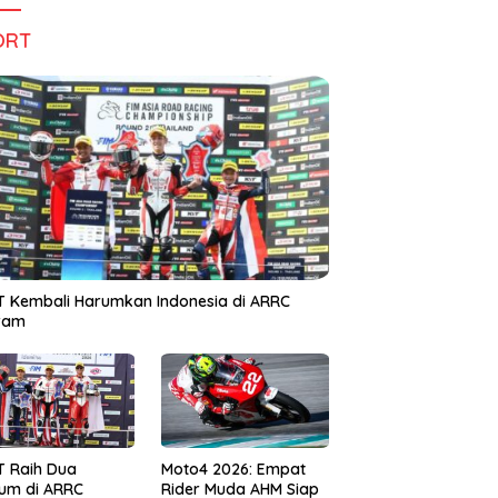
ORT
 Kembali Harumkan Indonesia di ARRC
iram
T Raih Dua
Moto4 2026: Empat
um di ARRC
Rider Muda AHM Siap