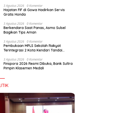
Digital Lewat KKN Tematik di Desa Alebo
3 Agustus 2026
0 Komentar
Hajatan FIF di Gowa Hadirkan Servis
Gratis Honda
han Tenant Ramaikan
Tiga Kabupaten Sultra Nikmati
H
3 Agustus 2026
0 Komentar
val Kuliner Sultra Maimo
Layanan Imigrasi Terintegrasi
B
Berkendara Saat Panas, Asmo Sulsel
Bagikan Tips Aman
3 Agustus 2026
0 Komentar
Pembukaan MPLS Sekolah Rakyat
Terintegrasi 2 Kota Kendari Tandai
Dimulainya Tahun Ajaran Baru
3 Agustus 2026
0 Komentar
Finspora 2026 Resmi Dibuka, Bank Sultra
Pimpin Klasemen Medali
ITIK