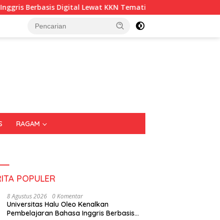
asis Digital Lewat KKN Tematik di Desa Alebo
Imigrasi
S
RAGAM
RITA POPULER
8 Agustus 2026
0 Komentar
Universitas Halu Oleo Kenalkan
Pembelajaran Bahasa Inggris Berbasis