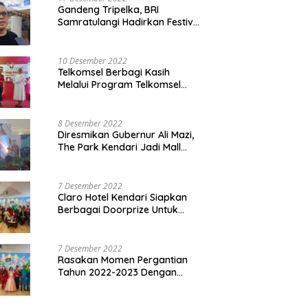
Gandeng Tripelka, BRI
Samratulangi Hadirkan Festival
Kuliner UMKM di HUT ke 127
10 Desember 2022
Telkomsel Berbagi Kasih
Melalui Program Telkomsel
Siaga 2022
8 Desember 2022
Diresmikan Gubernur Ali Mazi,
The Park Kendari Jadi Mall
Terbesar dan Terlengkap di
Sultra
7 Desember 2022
Claro Hotel Kendari Siapkan
Berbagai Doorprize Untuk
Pengunjung Di Event Malam
Pergantian Tahun 2022-2023
7 Desember 2022
Rasakan Momen Pergantian
Tahun 2022-2023 Dengan
Tema The Quest Of Mario Bros
Hanya di Claro Kendari