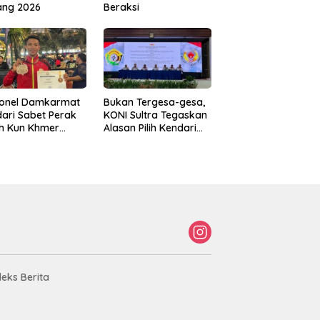
ang 2026
Beraksi
sonel Damkarmat
Bukan Tergesa-gesa,
ari Sabet Perak
KONI Sultra Tegaskan
th Kun Khmer
Alasan Pilih Kendari
ld Championship
sebagai Tuan Rumah
Porprov 2026
deks Berita