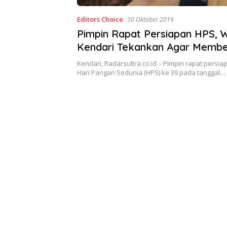
Editors Choice
30 Oktober 2019
Pimpin Rapat Persiapan HPS, W
Kendari Tekankan Agar Membe
Kesan Positif
Kendari, Radarsultra.co.id – Pimpin rapat persi
Hari Pangan Sedunia (HPS) ke 39 pada tanggal…