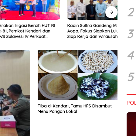
2
rigasi Bersih HUT RI
Kadin Sultra Gandeng IAI Rawa
Pulu
3
emkot Kendari dan
Aopa, Fokus Siapkan Lulusan
Festi
wesi IV Perkuat
Siap Kerja dan Wirausaha
2026
Jaga Irigasi Amohalo
4
5
POL
Tiba di Kendari, Tamu HPS Disambut
Menu Pangan Lokal