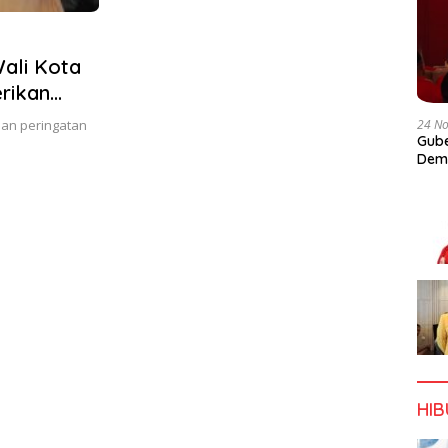
ali Kota
rikan
24 N
apan peringatan
Gube
Dem
HI