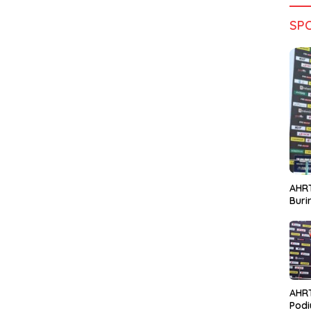
SP
AHRT
Bur
AHR
Podi