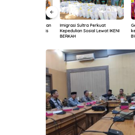
Halu Oleo Kenalkan
Imigrasi Sultra Perkuat
Gerakan I
n Bahasa Inggris
Kepedulian Sosial Lewat IKENI
ke-81, P
ital Lewat KKN
BERKAH
BWS Sula
Desa Alebo
Sinergi 