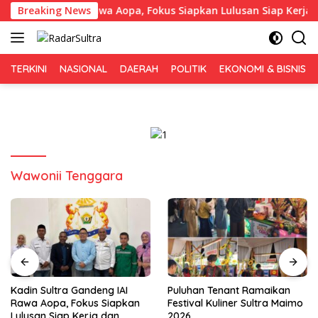
Langsung
a Gandeng IAI Rawa Aopa, Fokus Siapkan Lulusan Siap Kerja da
Breaking News
ke
konten
TERKINI
NASIONAL
DAERAH
POLITIK
EKONOMI & BISNIS
Wawonii Tenggara
Puluhan Tenant Ramaikan
Tiga Kabupaten Sultra
Festival Kuliner Sultra Maimo
Nikmati Layanan Imigrasi
2026
Terintegrasi