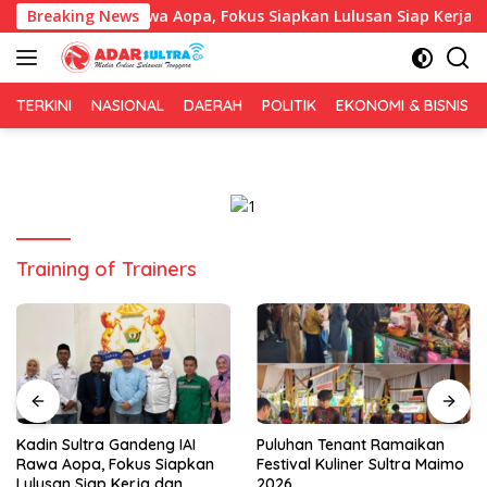
Langsung
andeng IAI Rawa Aopa, Fokus Siapkan Lulusan Siap Kerja dan Wi
Breaking News
ke
konten
TERKINI
NASIONAL
DAERAH
POLITIK
EKONOMI & BISNIS
Training of Trainers
Puluhan Tenant Ramaikan
Tiga Kabupaten Sultra
Festival Kuliner Sultra Maimo
Nikmati Layanan Imigrasi
2026
Terintegrasi