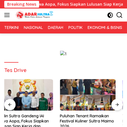
Langsung
andeng IAI Rawa Aopa, Fokus Siapkan Lulusan Siap Kerja dan W
Breaking News
ke
konten
TERKINI
NASIONAL
DAERAH
POLITIK
EKONOMI & BISNIS
Tes Drive
Puluhan Tenant Ramaikan
Tiga Kabupaten Sultra
Festival Kuliner Sultra Maimo
Nikmati Layanan Imigrasi
2026
Terintegrasi