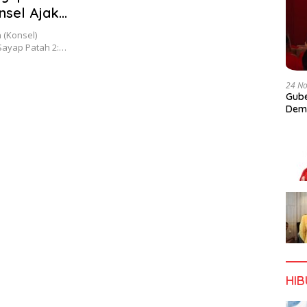
onsel Ajak
k Dini
 (Konsel)
Sayap Patah 2:…
24 N
Gube
Dem
HI