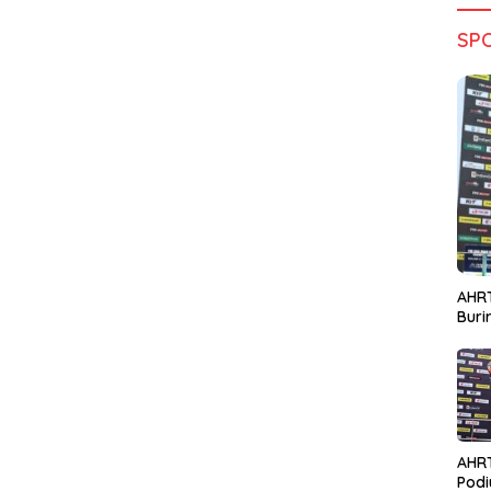
SP
AHRT
Bur
AHR
Podi