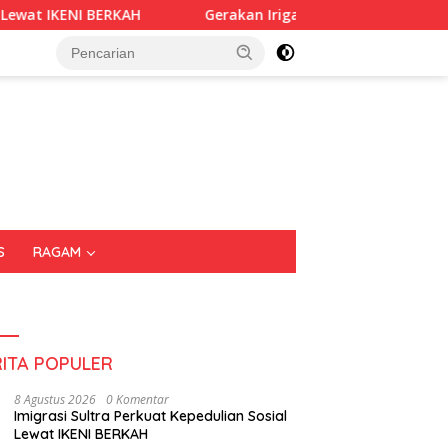
NI BERKAH
Gerakan Irigasi Bersih HUT RI ke-81, Pemkot 
S
RAGAM
RITA POPULER
8 Agustus 2026
0 Komentar
Imigrasi Sultra Perkuat Kepedulian Sosial
Lewat IKENI BERKAH