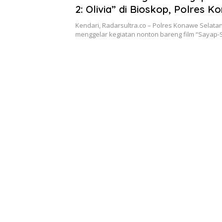
2: Olivia” di Bioskop, Polres K
Warga Cegah Radikalisme Seja
Kendari, Radarsultra.co – Polres Konawe Selatan
menggelar kegiatan nonton bareng film “Sayap-