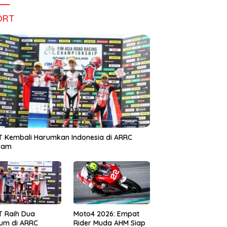
ORT
 Kembali Harumkan Indonesia di ARRC
iram
T Raih Dua
Moto4 2026: Empat
um di ARRC
Rider Muda AHM Siap