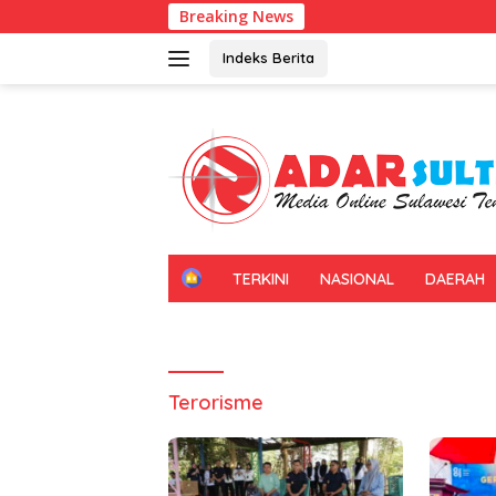
Langsung
Breaking News
ke
konten
Indeks Berita
H
TERKINI
NASIONAL
DAERAH
O
M
E
Terorisme