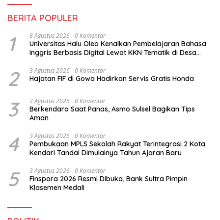
BERITA POPULER
1
8 Agustus 2026
0 Komentar
Universitas Halu Oleo Kenalkan Pembelajaran Bahasa
Inggris Berbasis Digital Lewat KKN Tematik di Desa
Alebo
2
3 Agustus 2026
0 Komentar
Hajatan FIF di Gowa Hadirkan Servis Gratis Honda
3
3 Agustus 2026
0 Komentar
Berkendara Saat Panas, Asmo Sulsel Bagikan Tips
Aman
4
3 Agustus 2026
0 Komentar
Pembukaan MPLS Sekolah Rakyat Terintegrasi 2 Kota
Kendari Tandai Dimulainya Tahun Ajaran Baru
5
3 Agustus 2026
0 Komentar
Finspora 2026 Resmi Dibuka, Bank Sultra Pimpin
Klasemen Medali