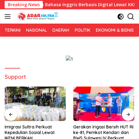
Langsung
Pembelajaran Bahasa Inggris Berbasis Digital Lewat KKN Tematik
Breaking News
ke
konten
TERKINI
NASIONAL
DAERAH
POLITIK
EKONOMI & BISNIS
Support
Imigrasi Sultra Perkuat
Gerakan Irigasi Bersih HUT RI
Kepedulian Sosial Lewat
ke-81, Pemkot Kendari dan
IKENI BERKAH
BWS Sulawesi IV Perkuat