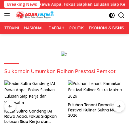
Langsung
a Gandeng IAI Rawa Aopa, Fokus Siapkan Lulusan Siap Kerja dan
Breaking News
ke
konten
TERKINI
NASIONAL
DAERAH
POLITIK
EKONOMI & BISNIS
Sulkarnain Umumkan Raihan Prestasi Pemkot
Puluhan Tenant Ramaikan
Tiga Kabupaten Sultra
Festival Kuliner Sultra Maimo
Nikmati Layanan Imigrasi
2026
Terintegrasi