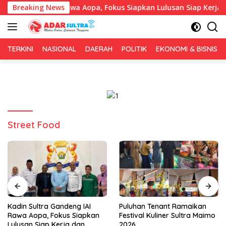
Langsung
andeng IAI Rawa Aopa, Fokus Siapkan Lulusan Siap Kerja dan W
Breaking News
ke
konten
TERKINI
NASIONAL
DAERAH
POLITIK
EKONOMI & BISNIS
Street Food
Puluhan Tenant Ramaikan
Tiga Kabupaten Sultra
Festival Kuliner Sultra Maimo
Nikmati Layanan Imigrasi
2026
Terintegrasi