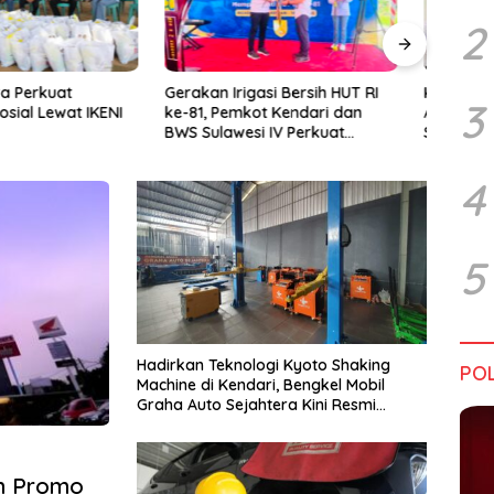
2
rigasi Bersih HUT RI
Kadin Sultra Gandeng IAI Rawa
Pulu
3
emkot Kendari dan
Aopa, Fokus Siapkan Lulusan
Festi
wesi IV Perkuat
Siap Kerja dan Wirausaha
2026
Jaga Irigasi Amohalo
4
5
Hadirkan Teknologi Kyoto Shaking
POL
Machine di Kendari, Bengkel Mobil
Graha Auto Sejahtera Kini Resmi
Beroperasi
an Promo