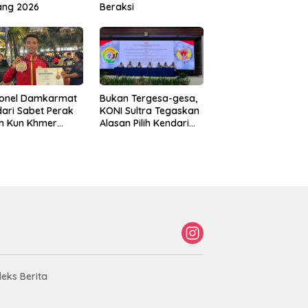
ang 2026
Beraksi
sonel Damkarmat
Bukan Tergesa-gesa,
ari Sabet Perak
KONI Sultra Tegaskan
th Kun Khmer
Alasan Pilih Kendari
ld Championship
sebagai Tuan Rumah
Porprov 2026
deks Berita