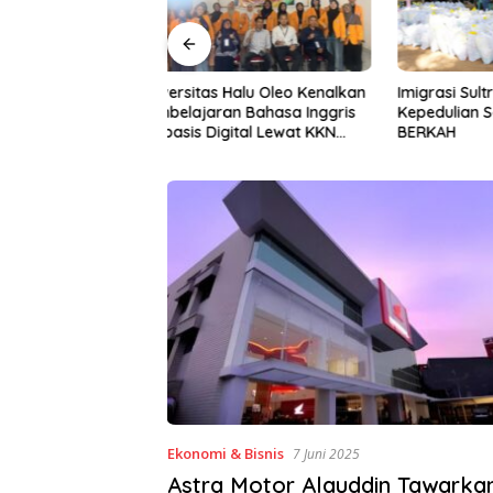
Halu Oleo Kenalkan
Imigrasi Sultra Perkuat
Gerakan I
n Bahasa Inggris
Kepedulian Sosial Lewat IKENI
ke-81, P
ital Lewat KKN
BERKAH
BWS Sula
Desa Alebo
Sinergi 
Ekonomi & Bisnis
7 Juni 2025
Astra Motor Alauddin Tawark