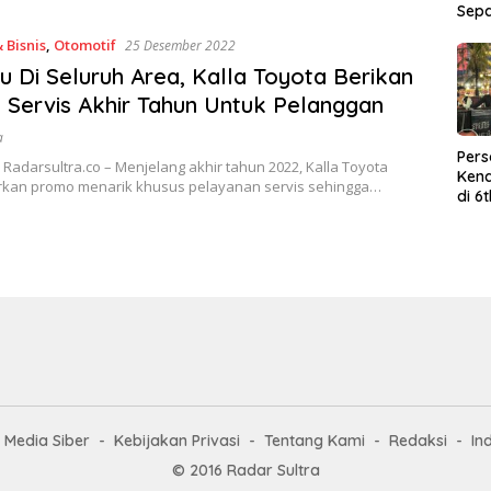
Sep
 Bisnis
,
Otomotif
25 Desember 2022
u Di Seluruh Area, Kalla Toyota Berikan
Servis Akhir Tahun Untuk Pelanggan
a
Per
Radarsultra.co – Menjelang akhir tahun 2022, Kalla Toyota
Kend
kan promo menarik khusus pelayanan servis sehingga…
di 6
Wor
Media Siber
Kebijakan Privasi
Tentang Kami
Redaksi
In
© 2016 Radar Sultra