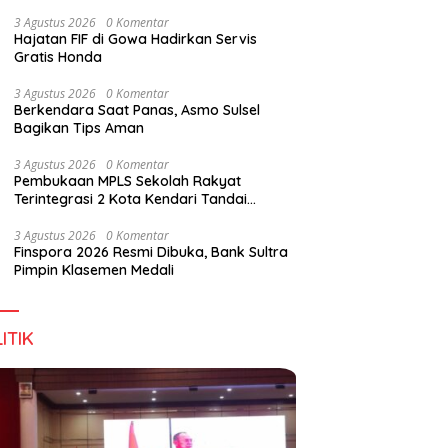
Digital Lewat KKN Tematik di Desa Alebo
3 Agustus 2026
0 Komentar
Hajatan FIF di Gowa Hadirkan Servis
Gratis Honda
han Tenant Ramaikan
Tiga Kabupaten Sultra Nikmati
H
3 Agustus 2026
0 Komentar
val Kuliner Sultra Maimo
Layanan Imigrasi Terintegrasi
B
Berkendara Saat Panas, Asmo Sulsel
Bagikan Tips Aman
3 Agustus 2026
0 Komentar
Pembukaan MPLS Sekolah Rakyat
Terintegrasi 2 Kota Kendari Tandai
Dimulainya Tahun Ajaran Baru
3 Agustus 2026
0 Komentar
Finspora 2026 Resmi Dibuka, Bank Sultra
Pimpin Klasemen Medali
ITIK