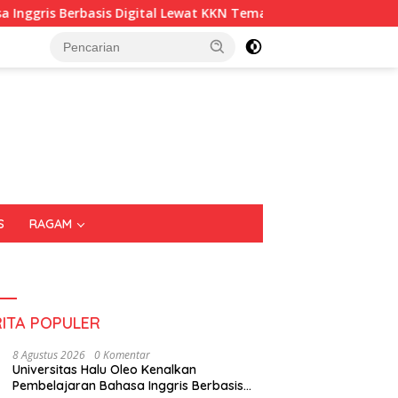
rbasis Digital Lewat KKN Tematik di Desa Alebo
Imigra
S
RAGAM
RITA POPULER
8 Agustus 2026
0 Komentar
Universitas Halu Oleo Kenalkan
Pembelajaran Bahasa Inggris Berbasis