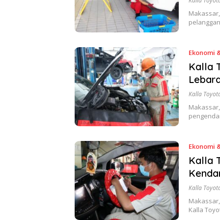
Kalla Toyot
Makassar,
pelanggan
Ekonomi &
Kalla
Lebar
Kalla Toyot
Makassar,
pengendar
Ekonomi &
Kalla 
Kendar
Kalla Toyot
Makassar,
Kalla Toyo