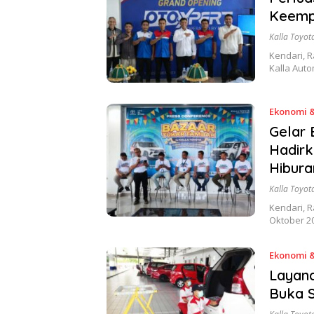
Keempa
Kalla Toyot
Kendari, 
Kalla Aut
Ekonomi &
Gelar 
Hadir
Hibura
Kalla Toyot
Kendari, R
Oktober 2
Ekonomi &
Layana
Buka S