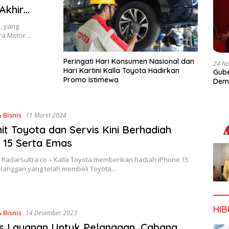
Akhir
, yang
tra Motor…
Peringati Hari Konsumen Nasional dan
24 N
Hari Kartini Kalla Toyota Hadirkan
Gube
Promo Istimewa
Dem
 Bisnis
11 Maret 2024
nit Toyota dan Servis Kini Berhadiah
 15 Serta Emas
 Radarsultra.co – Kalla Toyota memberikan hadiah iPhone 15
langgan yang telah membeli Toyota…
HI
 Bisnis
14 Desember 2023
s Layanan Untuk Pelanggan, Cabang