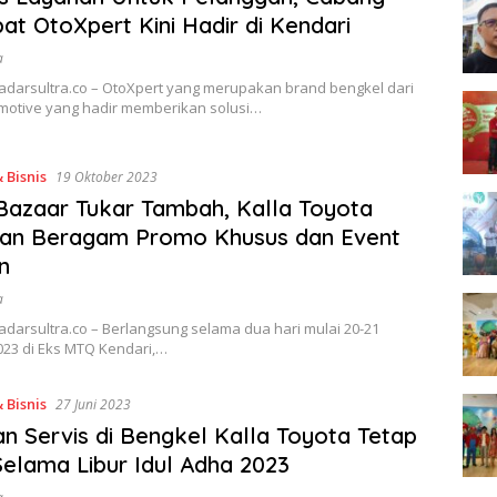
t OtoXpert Kini Hadir di Kendari
a
Radarsultra.co – OtoXpert yang merupakan brand bengkel dari
omotive yang hadir memberikan solusi…
 Bisnis
19 Oktober 2023
Bazaar Tukar Tambah, Kalla Toyota
kan Beragam Promo Khusus dan Event
n
a
adarsultra.co – Berlangsung selama dua hari mulai 20-21
023 di Eks MTQ Kendari,…
 Bisnis
27 Juni 2023
n Servis di Bengkel Kalla Toyota Tetap
elama Libur Idul Adha 2023