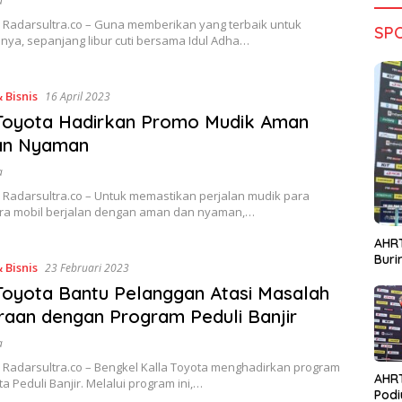
a
 Radarsultra.co – Guna memberikan yang terbaik untuk
SP
nya, sepanjang libur cuti bersama Idul Adha…
 Bisnis
16 April 2023
 Toyota Hadirkan Promo Mudik Aman
an Nyaman
a
 Radarsultra.co – Untuk memastikan perjalan mudik para
a mobil berjalan dengan aman dan nyaman,…
AHRT
Bur
 Bisnis
23 Februari 2023
Toyota Bantu Pelanggan Atasi Masalah
aan dengan Program Peduli Banjir
a
 Radarsultra.co – Bengkel Kalla Toyota menghadirkan program
AHR
ta Peduli Banjir. Melalui program ini,…
Podi