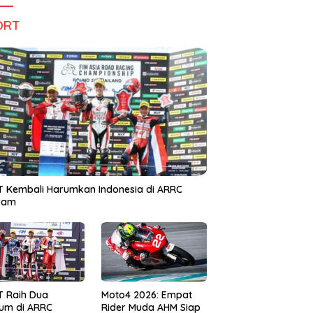
ORT
 Kembali Harumkan Indonesia di ARRC
iram
T Raih Dua
Moto4 2026: Empat
um di ARRC
Rider Muda AHM Siap