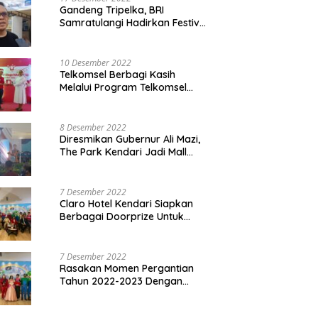
Gandeng Tripelka, BRI
Samratulangi Hadirkan Festival
Kuliner UMKM di HUT ke 127
10 Desember 2022
Telkomsel Berbagi Kasih
Melalui Program Telkomsel
Siaga 2022
8 Desember 2022
Diresmikan Gubernur Ali Mazi,
The Park Kendari Jadi Mall
Terbesar dan Terlengkap di
Sultra
7 Desember 2022
Claro Hotel Kendari Siapkan
Berbagai Doorprize Untuk
Pengunjung Di Event Malam
Pergantian Tahun 2022-2023
7 Desember 2022
Rasakan Momen Pergantian
Tahun 2022-2023 Dengan
Tema The Quest Of Mario Bros
Hanya di Claro Kendari