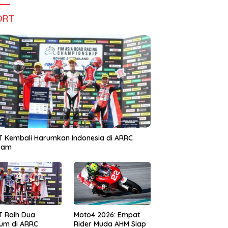
ORT
 Kembali Harumkan Indonesia di ARRC
iram
T Raih Dua
Moto4 2026: Empat
um di ARRC
Rider Muda AHM Siap