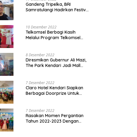
Gandeng Tripelka, BRI
Samratulangi Hadirkan Festival
Kuliner UMKM di HUT ke 127
10 Desember 2022
Telkomsel Berbagi Kasih
Melalui Program Telkomsel
Siaga 2022
8 Desember 2022
Diresmikan Gubernur Ali Mazi,
The Park Kendari Jadi Mall
Terbesar dan Terlengkap di
Sultra
7 Desember 2022
Claro Hotel Kendari Siapkan
Berbagai Doorprize Untuk
Pengunjung Di Event Malam
Pergantian Tahun 2022-2023
7 Desember 2022
Rasakan Momen Pergantian
Tahun 2022-2023 Dengan
Tema The Quest Of Mario Bros
Hanya di Claro Kendari