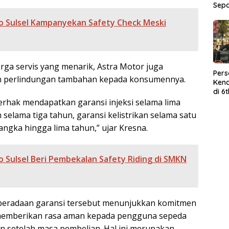
Sep
 Sulsel Kampanyekan Safety Check Meski
rga servis yang menarik, Astra Motor juga
Per
 perlindungan tambahan kepada konsumennya.
Kend
di 6
Wor
erhak mendapatkan garansi injeksi selama lima
 selama tiga tahun, garansi kelistrikan selama satu
angka hingga lima tahun,” ujar Kresna.
 Sulsel Beri Pembekalan Safety Riding di SMKN
beradaan garansi tersebut menunjukkan komitmen
memberikan rasa aman kepada pengguna sepeda
 setelah masa pembelian. Hal ini merupakan