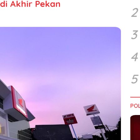
di Akhir Pekan
2
3
4
5
POL