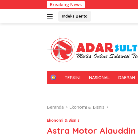
Langsung
Breaking News
Kadin Sult
ke
konten
Indeks Berita
H
TERKINI
NASIONAL
DAERAH
O
M
E
Beranda
Ekonomi & Bisnis
Ekonomi & Bisnis
Astra Motor Alauddin