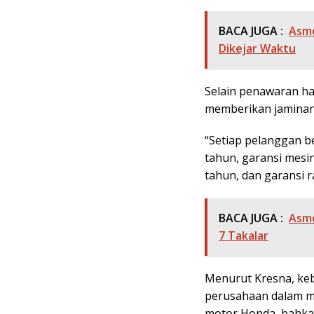
BACA JUGA :
Asmo
Dikejar Waktu
Selain penawaran ha
memberikan jaminan
“Setiap pelanggan b
tahun, garansi mesin
tahun, dan garansi r
BACA JUGA :
Asmo
7 Takalar
Menurut Kresna, ke
perusahaan dalam 
motor Honda, bahkan