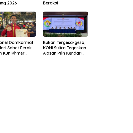
ang 2026
Beraksi
sonel Damkarmat
Bukan Tergesa-gesa,
ari Sabet Perak
KONI Sultra Tegaskan
th Kun Khmer
Alasan Pilih Kendari
ld Championship
sebagai Tuan Rumah
Porprov 2026