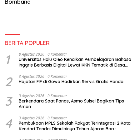
Bombana
BERITA POPULER
1
8 Agustus 2026
0 Komentar
Universitas Halu Oleo Kenalkan Pembelajaran Bahasa
Inggris Berbasis Digital Lewat KKN Tematik di Desa
Alebo
2
3 Agustus 2026
0 Komentar
Hajatan FIF di Gowa Hadirkan Servis Gratis Honda
3
3 Agustus 2026
0 Komentar
Berkendara Saat Panas, Asmo Sulsel Bagikan Tips
Aman
4
3 Agustus 2026
0 Komentar
Pembukaan MPLS Sekolah Rakyat Terintegrasi 2 Kota
Kendari Tandai Dimulainya Tahun Ajaran Baru