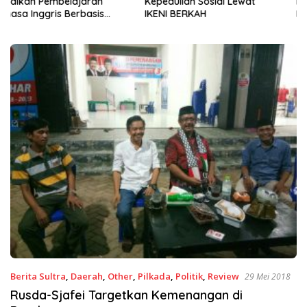
Kepedulian Sosial Lewat
ke-81, Pemkot Kendari dan
IKENI BERKAH
BWS Sulawesi IV Perkuat
Sinergi Jaga Irigasi Amohalo
Berita Sultra
,
Daerah
,
Other
,
Pilkada
,
Politik
,
Review
29 Mei 2018
Rusda-Sjafei Targetkan Kemenangan di