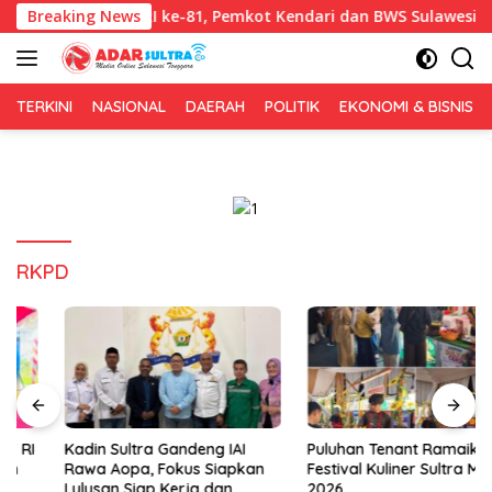
Langsung
i Bersih HUT RI ke-81, Pemkot Kendari dan BWS Sulawesi IV Perku
Breaking News
ke
konten
TERKINI
NASIONAL
DAERAH
POLITIK
EKONOMI & BISNIS
RKPD
Kadin Sultra Gandeng IAI
Puluhan Tenant Ramaikan
Rawa Aopa, Fokus Siapkan
Festival Kuliner Sultra Maimo
Lulusan Siap Kerja dan
2026