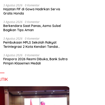
Digital Lewat KKN Tematik di Desa Alebo
3 Agustus 2026
0 Komentar
Hajatan FIF di Gowa Hadirkan Servis
Gratis Honda
han Tenant Ramaikan
Tiga Kabupaten Sultra Nikmati
H
3 Agustus 2026
0 Komentar
val Kuliner Sultra Maimo
Layanan Imigrasi Terintegrasi
B
Berkendara Saat Panas, Asmo Sulsel
Bagikan Tips Aman
3 Agustus 2026
0 Komentar
Pembukaan MPLS Sekolah Rakyat
Terintegrasi 2 Kota Kendari Tandai
Dimulainya Tahun Ajaran Baru
3 Agustus 2026
0 Komentar
Finspora 2026 Resmi Dibuka, Bank Sultra
Pimpin Klasemen Medali
ITIK