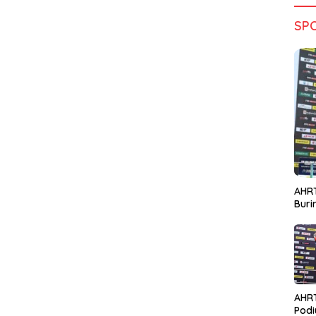
SP
AHRT
Bur
AHR
Podi