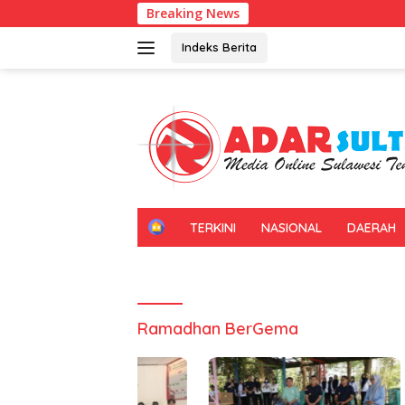
Langsung
Breaking News
Univer
ke
konten
Indeks Berita
H
TERKINI
NASIONAL
DAERAH
O
M
E
Ramadhan BerGema