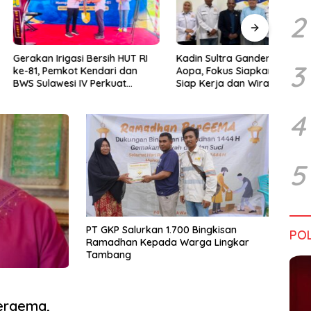
2
rigasi Bersih HUT RI
Kadin Sultra Gandeng IAI Rawa
Pulu
3
emkot Kendari dan
Aopa, Fokus Siapkan Lulusan
Festi
wesi IV Perkuat
Siap Kerja dan Wirausaha
2026
Jaga Irigasi Amohalo
4
5
PT GKP Salurkan 1.700 Bingkisan
POL
Ramadhan Kepada Warga Lingkar
Tambang
ergema,