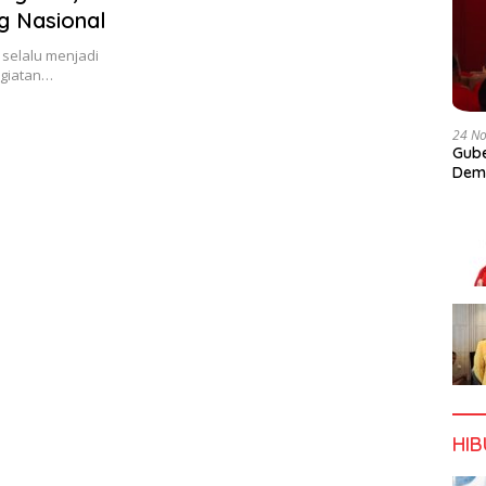
g Nasional
selalu menjadi
egiatan…
24 N
Gube
Dem
HI