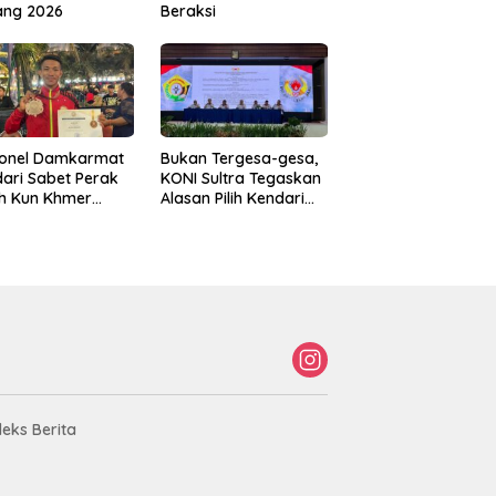
ang 2026
Beraksi
sonel Damkarmat
Bukan Tergesa-gesa,
ari Sabet Perak
KONI Sultra Tegaskan
th Kun Khmer
Alasan Pilih Kendari
ld Championship
sebagai Tuan Rumah
Porprov 2026
deks Berita