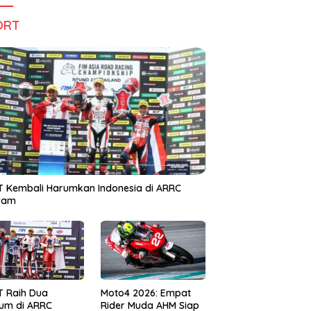
ORT
 Kembali Harumkan Indonesia di ARRC
iram
T Raih Dua
Moto4 2026: Empat
um di ARRC
Rider Muda AHM Siap