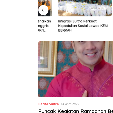
Halu Oleo Kenalkan
Imigrasi Sultra Perkuat
Gerakan I
n Bahasa Inggris
Kepedulian Sosial Lewat IKENI
ke-81, P
ital Lewat KKN
BERKAH
BWS Sula
Desa Alebo
Sinergi 
Berita Sultra
14 April 2023
Puncak Kegiatan Ramadhan B