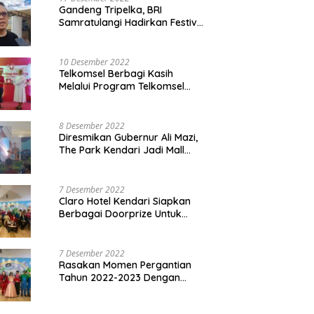
Gandeng Tripelka, BRI
Samratulangi Hadirkan Festival
Kuliner UMKM di HUT ke 127
10 Desember 2022
Telkomsel Berbagi Kasih
Melalui Program Telkomsel
Siaga 2022
8 Desember 2022
Diresmikan Gubernur Ali Mazi,
The Park Kendari Jadi Mall
Terbesar dan Terlengkap di
Sultra
7 Desember 2022
Claro Hotel Kendari Siapkan
Berbagai Doorprize Untuk
Pengunjung Di Event Malam
Pergantian Tahun 2022-2023
7 Desember 2022
Rasakan Momen Pergantian
Tahun 2022-2023 Dengan
Tema The Quest Of Mario Bros
Hanya di Claro Kendari