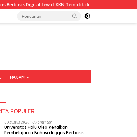
 Digital Lewat KKN Tematik di Desa Alebo
Imigrasi Sult
S
RAGAM
RITA POPULER
8 Agustus 2026
0 Komentar
Universitas Halu Oleo Kenalkan
Pembelajaran Bahasa Inggris Berbasis