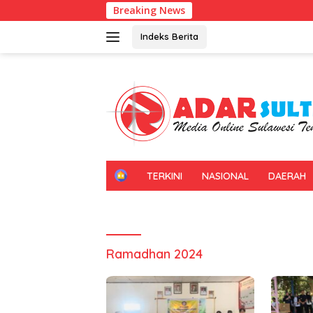
Langsung
Breaking News
ke
konten
Indeks Berita
H
TERKINI
NASIONAL
DAERAH
O
M
E
Ramadhan 2024