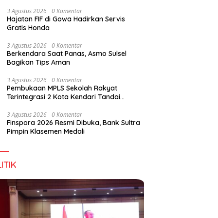
Digital Lewat KKN Tematik di Desa Alebo
3 Agustus 2026
0 Komentar
Hajatan FIF di Gowa Hadirkan Servis
Gratis Honda
han Tenant Ramaikan
Tiga Kabupaten Sultra Nikmati
H
3 Agustus 2026
0 Komentar
val Kuliner Sultra Maimo
Layanan Imigrasi Terintegrasi
B
Berkendara Saat Panas, Asmo Sulsel
Bagikan Tips Aman
3 Agustus 2026
0 Komentar
Pembukaan MPLS Sekolah Rakyat
Terintegrasi 2 Kota Kendari Tandai
Dimulainya Tahun Ajaran Baru
3 Agustus 2026
0 Komentar
Finspora 2026 Resmi Dibuka, Bank Sultra
Pimpin Klasemen Medali
ITIK