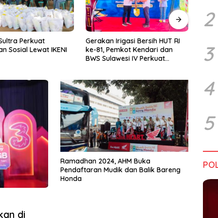
2
rigasi Bersih HUT RI
Kadin Sultra Gandeng IAI Rawa
Pulu
3
emkot Kendari dan
Aopa, Fokus Siapkan Lulusan
Festi
wesi IV Perkuat
Siap Kerja dan Wirausaha
2026
Jaga Irigasi Amohalo
4
5
Ramadhan 2024, AHM Buka
POL
Pendaftaran Mudik dan Balik Bareng
Honda
an di