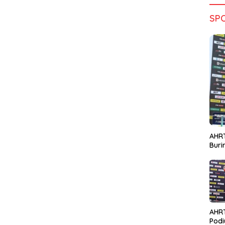
SP
AHRT
Bur
AHR
Podi