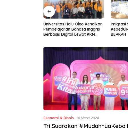
Halu Oleo Kenalkan
Imigrasi Sultra Perkuat
Gerakan I
n Bahasa Inggris
Kepedulian Sosial Lewat IKENI
ke-81, P
ital Lewat KKN
BERKAH
BWS Sula
Desa Alebo
Sinergi 
Ekonomi & Bisnis
10 Maret 2024
Tri Suarakan #MudahnyaKebaik