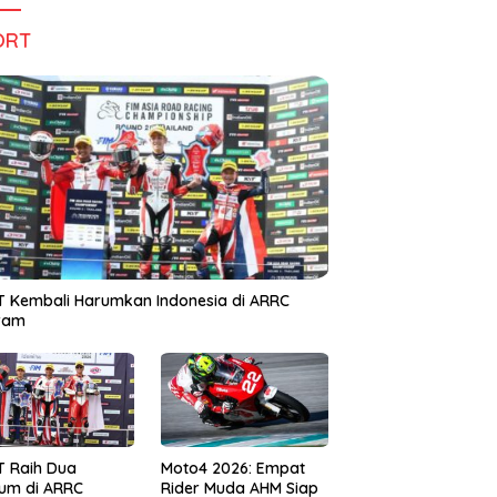
ORT
 Kembali Harumkan Indonesia di ARRC
iram
T Raih Dua
Moto4 2026: Empat
um di ARRC
Rider Muda AHM Siap