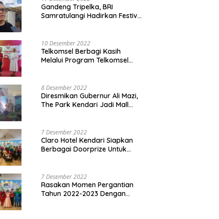
Gandeng Tripelka, BRI
Samratulangi Hadirkan Festival
Kuliner UMKM di HUT ke 127
10 Desember 2022
Telkomsel Berbagi Kasih
Melalui Program Telkomsel
Siaga 2022
8 Desember 2022
Diresmikan Gubernur Ali Mazi,
The Park Kendari Jadi Mall
Terbesar dan Terlengkap di
Sultra
7 Desember 2022
Claro Hotel Kendari Siapkan
Berbagai Doorprize Untuk
Pengunjung Di Event Malam
Pergantian Tahun 2022-2023
7 Desember 2022
Rasakan Momen Pergantian
Tahun 2022-2023 Dengan
Tema The Quest Of Mario Bros
Hanya di Claro Kendari