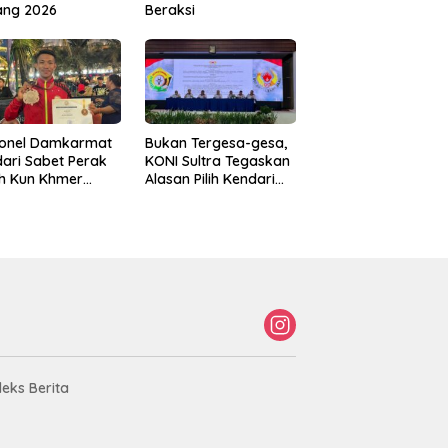
ang 2026
Beraksi
sonel Damkarmat
Bukan Tergesa-gesa,
ari Sabet Perak
KONI Sultra Tegaskan
th Kun Khmer
Alasan Pilih Kendari
ld Championship
sebagai Tuan Rumah
Porprov 2026
deks Berita