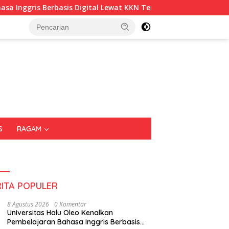
Berbasis Digital Lewat KKN Tematik di Desa Alebo
Imigr
S
RAGAM
RITA POPULER
8 Agustus 2026
0 Komentar
Universitas Halu Oleo Kenalkan
Pembelajaran Bahasa Inggris Berbasis