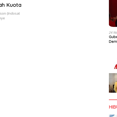
ah Kuota
ison (Indosat
nye
24 N
Gube
Dem
HI