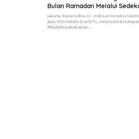
Bulan Ramadan Melalui Sedek
Jakarta, Radarsultra.co – Indosat Ooredoo Hutch
atau IOH) melalui brand Tri, meluncurkan kampa
#MudahnyaKebaikan…