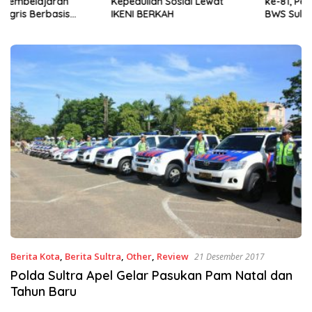
Kepedulian Sosial Lewat
ke-81, Pemkot Kendari dan
IKENI BERKAH
BWS Sulawesi IV Perkuat
Sinergi Jaga Irigasi Amohalo
Berita Kota
,
Berita Sultra
,
Other
,
Review
21 Desember 2017
Polda Sultra Apel Gelar Pasukan Pam Natal dan
Tahun Baru