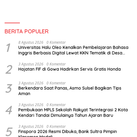
BERITA POPULER
1
8 Agustus 2026
0 Komentar
Universitas Halu Oleo Kenalkan Pembelajaran Bahasa
Inggris Berbasis Digital Lewat KKN Tematik di Desa
Alebo
2
3 Agustus 2026
0 Komentar
Hajatan FIF di Gowa Hadirkan Servis Gratis Honda
3
3 Agustus 2026
0 Komentar
Berkendara Saat Panas, Asmo Sulsel Bagikan Tips
Aman
4
3 Agustus 2026
0 Komentar
Pembukaan MPLS Sekolah Rakyat Terintegrasi 2 Kota
Kendari Tandai Dimulainya Tahun Ajaran Baru
5
3 Agustus 2026
0 Komentar
Finspora 2026 Resmi Dibuka, Bank Sultra Pimpin
Klasemen Medali