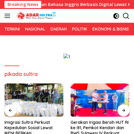
Langsung
 Pembelajaran Bahasa Inggris Berbasis Digital Lewat KKN Temat
Breaking News
ke
konten
TERKINI
NASIONAL
DAERAH
POLITIK
EKONOMI & BISNIS
pikada sultra
Imigrasi Sultra Perkuat
Gerakan Irigasi Bersih HUT RI
Kepedulian Sosial Lewat
ke-81, Pemkot Kendari dan
IKENI BERKAH
BWS Sulawesi IV Perkuat