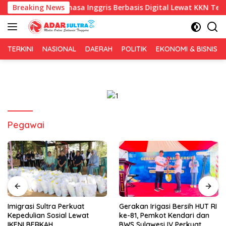
Langsung
elajaran Bahasa Inggris Berbasis Digital Lewat KKN Tematik di
Breaking News
ke
konten
TERKINI
NASIONAL
DAERAH
POLITIK
EKONOMI & BISNIS
Pegawai
Imigrasi Sultra Perkuat
Gerakan Irigasi Bersih HUT RI
Kepedulian Sosial Lewat
ke-81, Pemkot Kendari dan
IKENI BERKAH
BWS Sulawesi IV Perkuat